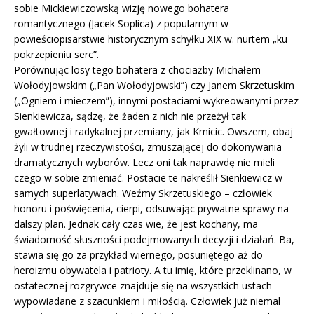
sobie Mickiewiczowską wizję nowego bohatera
romantycznego (Jacek Soplica) z popularnym w
powieściopisarstwie historycznym schyłku XIX w. nurtem „ku
pokrzepieniu serc”.
Porównując losy tego bohatera z chociażby Michałem
Wołodyjowskim („Pan Wołodyjowski”) czy Janem Skrzetuskim
(„Ogniem i mieczem”), innymi postaciami wykreowanymi przez
Sienkiewicza, sądzę, że żaden z nich nie przeżył tak
gwałtownej i radykalnej przemiany, jak Kmicic. Owszem, obaj
żyli w trudnej rzeczywistości, zmuszającej do dokonywania
dramatycznych wyborów. Lecz oni tak naprawdę nie mieli
czego w sobie zmieniać. Postacie te nakreślił Sienkiewicz w
samych superlatywach. Weźmy Skrzetuskiego – człowiek
honoru i poświęcenia, cierpi, odsuwając prywatne sprawy na
dalszy plan. Jednak cały czas wie, że jest kochany, ma
świadomość słuszności podejmowanych decyzji i działań. Ba,
stawia się go za przykład wiernego, posuniętego aż do
heroizmu obywatela i patrioty. A tu imię, które przeklinano, w
ostatecznej rozgrywce znajduje się na wszystkich ustach
wypowiadane z szacunkiem i miłością. Człowiek już niemal