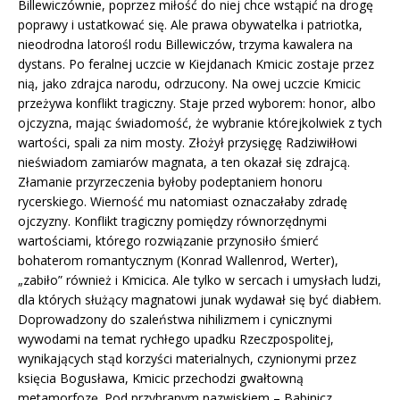
Billewiczównie, poprzez miłość do niej chce wstąpić na drogę
poprawy i ustatkować się. Ale prawa obywatelka i patriotka,
nieodrodna latorośl rodu Billewiczów, trzyma kawalera na
dystans. Po feralnej uczcie w Kiejdanach Kmicic zostaje przez
nią, jako zdrajca narodu, odrzucony. Na owej uczcie Kmicic
przeżywa konflikt tragiczny. Staje przed wyborem: honor, albo
ojczyzna, mając świadomość, że wybranie którejkolwiek z tych
wartości, spali za nim mosty. Złożył przysięgę Radziwiłłowi
nieświadom zamiarów magnata, a ten okazał się zdrajcą.
Złamanie przyrzeczenia byłoby podeptaniem honoru
rycerskiego. Wierność mu natomiast oznaczałaby zdradę
ojczyzny. Konflikt tragiczny pomiędzy równorzędnymi
wartościami, którego rozwiązanie przynosiło śmierć
bohaterom romantycznym (Konrad Wallenrod, Werter),
„zabiło” również i Kmicica. Ale tylko w sercach i umysłach ludzi,
dla których służący magnatowi junak wydawał się być diabłem.
Doprowadzony do szaleństwa nihilizmem i cynicznymi
wywodami na temat rychłego upadku Rzeczpospolitej,
wynikających stąd korzyści materialnych, czynionymi przez
księcia Bogusława, Kmicic przechodzi gwałtowną
metamorfozę. Pod przybranym nazwiskiem – Babinicz