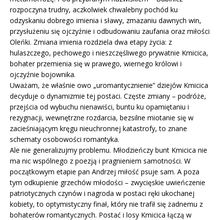
rozpoczyna trudny, aczkolwiek chwalebny pochód ku
odzyskaniu dobrego imienia i sławy, zmazaniu dawnych win,
przysłużeniu się ojczyźnie i odbudowaniu zaufania oraz miłości
Oleńki. Zmiana imienia rozdziela dwa etapy życia: z
hulaszczego, pechowego i nieszczęśliwego prywatnie Kmicica,
bohater przemienia się w prawego, wiernego królowi i
ojczyźnie bojownika.
Uważam, że właśnie owo „uromantycznienie” dziejów Kmicica
decyduje o dynamizmie tej postaci. Częste zmiany – podróże,
przejścia od wybuchu nienawiści, buntu ku opamiętaniu i
rezygnacji, wewnętrzne rozdarcia, bezsilne miotanie się w
zacieśniającym kręgu nieuchronnej katastrofy, to znane
schematy osobowości romantyka.
Ale nie generalizujmy problemu. Młodzieńczy bunt Kmicica nie
ma nic wspólnego z poezją i pragnieniem samotności. W
początkowym etapie pan Andrzej miłość psuje sam. A poza
tym odkupienie grzechów młodości – zwycięskie uwieńczenie
patriotycznych czynów i nagroda w postaci ręki ukochanej
kobiety, to optymistyczny finał, który nie trafił się żadnemu z
bohaterów romantycznych. Postać i losy Kmicica łączą w