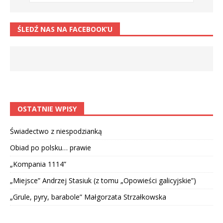
ŚLEDŹ NAS NA FACEBOOK’U
OSTATNIE WPISY
Świadectwo z niespodzianką
Obiad po polsku… prawie
„Kompania 1114”
„Miejsce” Andrzej Stasiuk (z tomu „Opowieści galicyjskie”)
„Grule, pyry, barabole” Małgorzata Strzałkowska