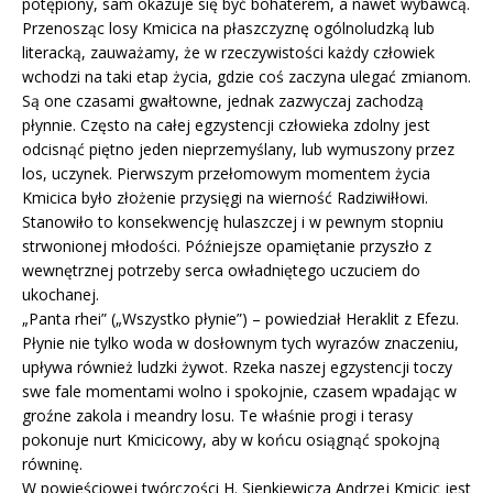
potępiony, sam okazuje się być bohaterem, a nawet wybawcą.
Przenosząc losy Kmicica na płaszczyznę ogólnoludzką lub
literacką, zauważamy, że w rzeczywistości każdy człowiek
wchodzi na taki etap życia, gdzie coś zaczyna ulegać zmianom.
Są one czasami gwałtowne, jednak zazwyczaj zachodzą
płynnie. Często na całej egzystencji człowieka zdolny jest
odcisnąć piętno jeden nieprzemyślany, lub wymuszony przez
los, uczynek. Pierwszym przełomowym momentem życia
Kmicica było złożenie przysięgi na wierność Radziwiłłowi.
Stanowiło to konsekwencję hulaszczej i w pewnym stopniu
strwonionej młodości. Późniejsze opamiętanie przyszło z
wewnętrznej potrzeby serca owładniętego uczuciem do
ukochanej.
„Panta rhei” („Wszystko płynie”) – powiedział Heraklit z Efezu.
Płynie nie tylko woda w dosłownym tych wyrazów znaczeniu,
upływa również ludzki żywot. Rzeka naszej egzystencji toczy
swe fale momentami wolno i spokojnie, czasem wpadając w
groźne zakola i meandry losu. Te właśnie progi i terasy
pokonuje nurt Kmicicowy, aby w końcu osiągnąć spokojną
równinę.
W powieściowej twórczości H. Sienkiewicza Andrzej Kmicic jest