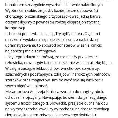
bohaterem szczególnie wyraziście i barwnie nakreślonym.
Wyobrażam sobie, że gdyby każdej cesze osobowości
chorążego orszańskiego przyporządkować jedną barwę,
otrzymalibyśmy z pewnością rodzaj ekspresjonistycznej
kompozycji.
I choć po przeczytaniu całej „Trylogii”, fabuła „Ogniem i
mieczem” wydała mi się najpiękniejsza, bo najbardziej
udramatyzowana, to spośród bohaterów właśnie Kmicic
najbardziej mnie zaintrygował.
Losy tego szlachcica mówią, że nie należy przekreślać
człowieka, nawet, gdy tak dalece zabrnie w ślepą uliczkę błędu.
W całym zastępie lekkoduchów, warchołów, spryciarzy,
szlachetnych i podstępnych, zdrajców i heroicznych patriotów,
szaraków oraz magnatów, Kmicic wyróżnia się wielkością
swych błędów i dokonań.
Metamorfoza Andrzeja Kmicica wyrasta do rangi symbolu
odrodzenia ojczyzny. Nawiązując bowiem do genezyjskiego
systemu filozoficznego (J. Słowacki), przejście ducha narodu
na wyższy szczebel ewolucyjny zachodzi na drodze rewolucji,
cierpienia, kosztem zniszczenia przeszłego świata (tu: