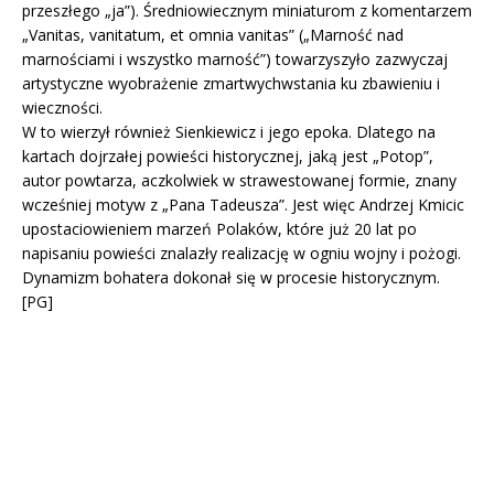
przeszłego „ja”). Średniowiecznym miniaturom z komentarzem
„Vanitas, vanitatum, et omnia vanitas” („Marność nad
marnościami i wszystko marność”) towarzyszyło zazwyczaj
artystyczne wyobrażenie zmartwychwstania ku zbawieniu i
wieczności.
W to wierzył również Sienkiewicz i jego epoka. Dlatego na
kartach dojrzałej powieści historycznej, jaką jest „Potop”,
autor powtarza, aczkolwiek w strawestowanej formie, znany
wcześniej motyw z „Pana Tadeusza”. Jest więc Andrzej Kmicic
upostaciowieniem marzeń Polaków, które już 20 lat po
napisaniu powieści znalazły realizację w ogniu wojny i pożogi.
Dynamizm bohatera dokonał się w procesie historycznym.
[PG]