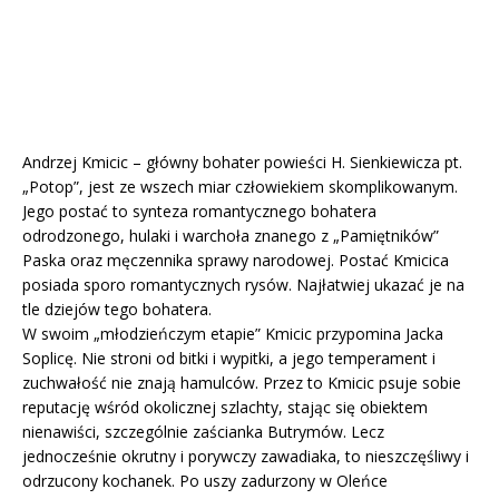
Andrzej Kmicic – główny bohater powieści H. Sienkiewicza pt.
„Potop”, jest ze wszech miar człowiekiem skomplikowanym.
Jego postać to synteza romantycznego bohatera
odrodzonego, hulaki i warchoła znanego z „Pamiętników”
Paska oraz męczennika sprawy narodowej. Postać Kmicica
posiada sporo romantycznych rysów. Najłatwiej ukazać je na
tle dziejów tego bohatera.
W swoim „młodzieńczym etapie” Kmicic przypomina Jacka
Soplicę. Nie stroni od bitki i wypitki, a jego temperament i
zuchwałość nie znają hamulców. Przez to Kmicic psuje sobie
reputację wśród okolicznej szlachty, stając się obiektem
nienawiści, szczególnie zaścianka Butrymów. Lecz
jednocześnie okrutny i porywczy zawadiaka, to nieszczęśliwy i
odrzucony kochanek. Po uszy zadurzony w Oleńce