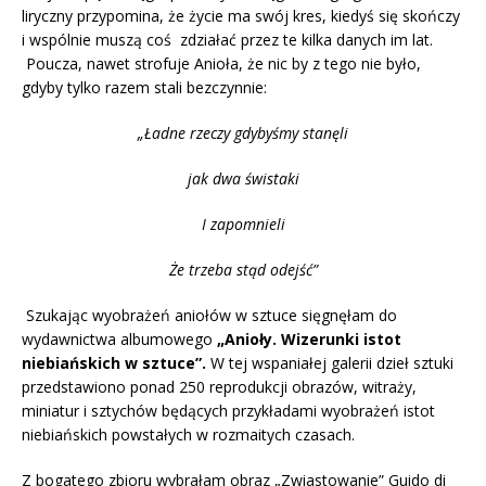
liryczny przypomina, że życie ma swój kres, kiedyś się skończy
i wspólnie muszą coś zdziałać przez te kilka danych im lat.
Poucza, nawet strofuje Anioła, że nic by z tego nie było,
gdyby tylko razem stali bezczynnie:
„Ładne rzeczy gdybyśmy stanęli
jak dwa świstaki
I zapomnieli
Że trzeba stąd odejść”
Szukając wyobrażeń aniołów w sztuce sięgnęłam do
wydawnictwa albumowego
„Anioły. Wizerunki istot
niebiańskich w sztuce”.
W tej wspaniałej galerii dzieł sztuki
przedstawiono ponad 250 reprodukcji obrazów, witraży,
miniatur i sztychów będących przykładami wyobrażeń istot
niebiańskich powstałych w rozmaitych czasach.
Z bogatego zbioru wybrałam obraz „Zwiastowanie” Guido di