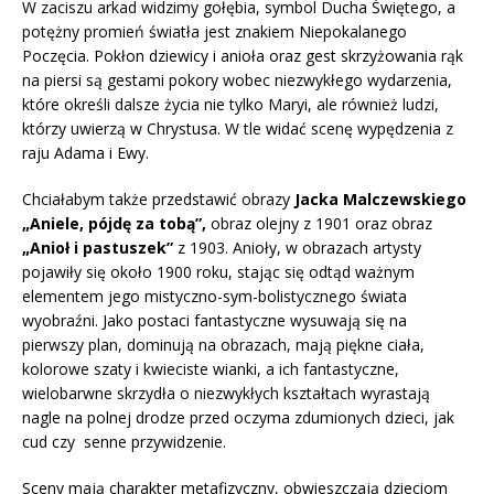
W zaciszu arkad widzimy gołębia, symbol Ducha Świętego, a
potężny promień światła jest znakiem Niepokalanego
Poczęcia. Pokłon dziewicy i anioła oraz gest skrzyżowania rąk
na piersi są gestami pokory wobec niezwykłego wydarzenia,
które określi dalsze życia nie tylko Maryi, ale również ludzi,
którzy uwierzą w Chrystusa. W tle widać scenę wypędzenia z
raju Adama i Ewy.
Chciałabym także przedstawić obrazy
Jacka Malczewskiego
„Aniele, pójdę za tobą”,
obraz olejny z 1901 oraz obraz
„Anioł i pastuszek”
z 1903. Anioły, w obrazach artysty
pojawiły się około 1900 roku, stając się odtąd ważnym
elementem jego mistyczno-sym-bolistycznego świata
wyobraźni. Jako postaci fantastyczne wysuwają się na
pierwszy plan, dominują na obrazach, mają piękne ciała,
kolorowe szaty i kwieciste wianki, a ich fantastyczne,
wielobarwne skrzydła o niezwykłych kształtach wyrastają
nagle na polnej drodze przed oczyma zdumionych dzieci, jak
cud czy senne przywidzenie.
Sceny mają charakter metafizyczny, obwieszczają dzieciom