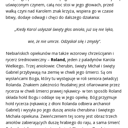
uświęconym czynem, całą noc stoi w jego głowach, przed
walką czyni nad Karolem znak krzyża, wspiera go w czasie
bitwy, dodaje odwagi i chęci do dalszego działania:
„Kiedy Karol usłyszał święty głos anioła, już się nie lęka,
wie, że nie umrze. Odzyskał siłę i zmysły”.
Niebiańskich opiekunów ma także wzorowy chrześcijanin i
rycerz średniowieczny –
Roland,
jeden z paladynów Karola
Wielkiego
.
Trzej aniołowie: Cherubin, święty Michał i święty
Gabriel przybywają na ziemię w chwili jego śmierci. Są oni
wysłańcami Boga, który tu występuje w roli seniora (władcy)
Rolanda. Znakiem zależności feudalnej jest ofiarowanie przez
rycerza w chwili śmierci prawej rękawicy- w ten sposób Roland
składa hołd Bogu i oddaje się w Jego opiekę. Bóg przyjmuje
hołd rycerza (rękawicę z dłoni Rolanda odbiera archanioł
Gabriel) i wysyła po jego duszę anioła cherubina i świętego
Michała opiekuna. Zwieńczeniem tej sceny jest obraz trzech
aniołów zabierających duszę hrabiego do raju, a sama śmierć