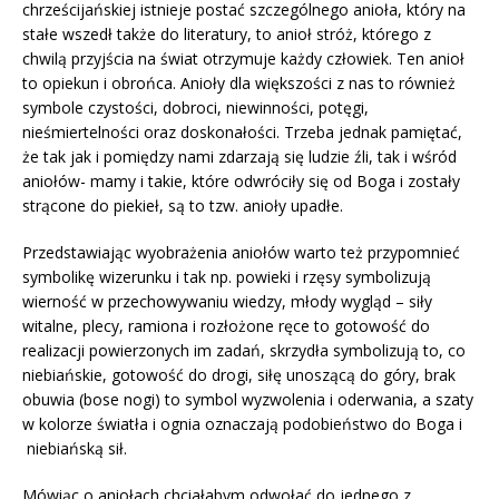
chrześcijańskiej istnieje postać szczególnego anioła, który na
stałe wszedł także do literatury, to anioł stróż, którego z
chwilą przyjścia na świat otrzymuje każdy człowiek. Ten anioł
to opiekun i obrońca. Anioły dla większości z nas to również
symbole czystości, dobroci, niewinności, potęgi,
nieśmiertelności oraz doskonałości. Trzeba jednak pamiętać,
że tak jak i pomiędzy nami zdarzają się ludzie źli, tak i wśród
aniołów- mamy i takie, które odwróciły się od Boga i zostały
strącone do piekieł, są to tzw. anioły upadłe.
Przedstawiając wyobrażenia aniołów warto też przypomnieć
symbolikę wizerunku i tak np. powieki i rzęsy symbolizują
wierność w przechowywaniu wiedzy, młody wygląd – siły
witalne, plecy, ramiona i rozłożone ręce to gotowość do
realizacji powierzonych im zadań, skrzydła symbolizują to, co
niebiańskie, gotowość do drogi, siłę unoszącą do góry, brak
obuwia (bose nogi) to symbol wyzwolenia i oderwania, a szaty
w kolorze światła i ognia oznaczają podobieństwo do Boga i
niebiańską sił.
Mówiąc o aniołach chciałabym odwołać do jednego z