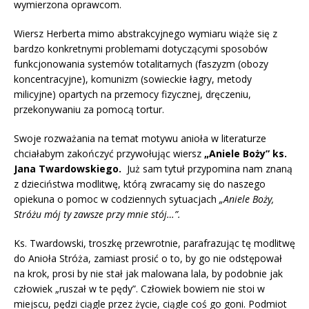
wymierzona oprawcom.
Wiersz Herberta mimo abstrakcyjnego wymiaru wiąże się z
bardzo konkretnymi problemami dotyczącymi sposobów
funkcjonowania systemów totalitarnych (faszyzm (obozy
koncentracyjne), komunizm (sowieckie łagry, metody
milicyjne) opartych na przemocy fizycznej, dręczeniu,
przekonywaniu za pomocą tortur.
Swoje rozważania na temat motywu anioła w literaturze
chciałabym zakończyć przywołując wiersz
„Aniele Boży”
ks.
Jana Twardowskiego.
Już sam tytuł przypomina nam znaną
z dzieciństwa modlitwę, którą zwracamy się do naszego
opiekuna o pomoc w codziennych sytuacjach
„Aniele Boży,
Stróżu mój ty zawsze przy mnie stój…”.
Ks. Twardowski, troszkę przewrotnie, parafrazując tę modlitwę
do Anioła Stróża, zamiast prosić o to, by go nie odstępował
na krok, prosi by nie stał jak malowana lala, by podobnie jak
człowiek „ruszał w te pędy”. Człowiek bowiem nie stoi w
miejscu, pędzi ciągle przez życie, ciągle coś go goni. Podmiot