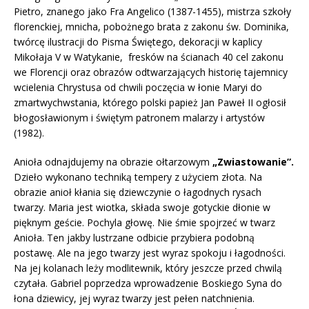
Pietro, znanego jako Fra Angelico (1387-1455), mistrza szkoły
florenckiej, mnicha, pobożnego brata z zakonu św. Dominika,
twórcę ilustracji do Pisma Świętego, dekoracji w kaplicy
Mikołaja V w Watykanie, fresków na ścianach 40 cel zakonu
we Florencji oraz obrazów odtwarzających historię tajemnicy
wcielenia Chrystusa od chwili poczęcia w łonie Maryi do
zmartwychwstania, którego polski papież Jan Paweł II ogłosił
błogosławionym i świętym patronem malarzy i artystów
(1982).
Anioła odnajdujemy na obrazie ołtarzowym
„Zwiastowanie”.
Dzieło wykonano techniką tempery z użyciem złota. Na
obrazie anioł kłania się dziewczynie o łagodnych rysach
twarzy. Maria jest wiotka, składa swoje gotyckie dłonie w
pięknym geście. Pochyla głowę. Nie śmie spojrzeć w twarz
Anioła. Ten jakby lustrzane odbicie przybiera podobną
postawę. Ale na jego twarzy jest wyraz spokoju i łagodności.
Na jej kolanach leży modlitewnik, który jeszcze przed chwilą
czytała. Gabriel poprzedza wprowadzenie Boskiego Syna do
łona dziewicy, jej wyraz twarzy jest pełen natchnienia.