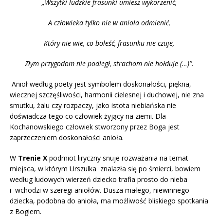
„Wszytki ludzkie frasunki umiesz wykorzenić,
A człowieka tylko nie w anioła odmienić,
Który nie wie, co boleść, frasunku nie czuje,
Złym przygodom nie podległ, strachom nie hołduje (…)”.
Anioł według poety jest symbolem doskonałości, piękna,
wiecznej szczęśliwości, harmonii cielesnej i duchowej, nie zna
smutku, żalu czy rozpaczy, jako istota niebiańska nie
doświadcza tego co człowiek żyjący na ziemi. Dla
Kochanowskiego człowiek stworzony przez Boga jest
zaprzeczeniem doskonałości anioła.
W
Trenie X
podmiot liryczny snuje rozważania na temat
miejsca, w którym Urszulka znalazła się po śmierci, bowiem
według ludowych wierzeń dziecko trafia prosto do nieba
i wchodzi w szeregi aniołów. Dusza małego, niewinnego
dziecka, podobna do anioła, ma możliwość bliskiego spotkania
z Bogiem.