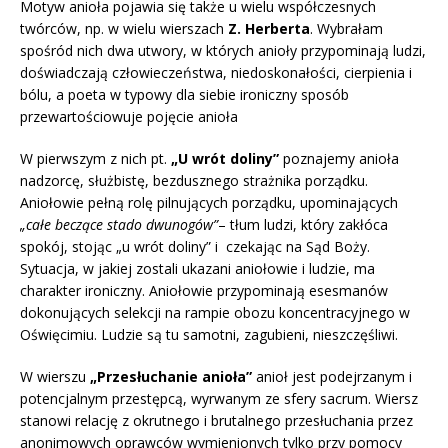
Motyw anioła pojawia się także u wielu współczesnych
twórców, np. w wielu wierszach
Z. Herberta
. Wybrałam
spośród nich dwa utwory, w których anioły przypominają ludzi,
doświadczają człowieczeństwa, niedoskonałości, cierpienia i
bólu, a poeta w typowy dla siebie ironiczny sposób
przewartościowuje pojęcie anioła
W pierwszym z nich pt.
„U wrót doliny”
poznajemy anioła
nadzorcę, służbistę, bezdusznego strażnika porządku.
Aniołowie pełną rolę pilnujących porządku, upominających
„całe
beczące stado dwunogów”
– tłum ludzi, który zakłóca
spokój, stojąc „u wrót doliny” i czekając na Sąd Boży.
Sytuacja, w jakiej zostali ukazani aniołowie i ludzie, ma
charakter ironiczny. Aniołowie przypominają esesmanów
dokonujących selekcji na rampie obozu koncentracyjnego w
Oświęcimiu. Ludzie są tu samotni, zagubieni, nieszczęśliwi.
W wierszu
„Przesłuchanie anioła”
anioł jest podejrzanym i
potencjalnym przestępcą, wyrwanym ze sfery sacrum. Wiersz
stanowi relację z okrutnego i brutalnego przesłuchania przez
anonimowych oprawców wymienionych tylko przy pomocy