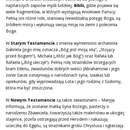
najstarszych zapisów myśli ludzkiej,
Biblii,
gdzie pojawia się
wiele fragmentów, w których występują Aniołowie Pańscy.
Pełnią oni różne role, stanowią niewidzialną potęgę Boga, są
źródłem mocy i wykonują swoją misję na ziemi z polecenia
Boga.
W
Starym Testamencie
z imienia wymieniono archanioła
Gabriela (jego imię oznacza „Bóg jest moją siłą”, „Stojący
przed Bogiem”), Michała („Któż jak Bóg”) oraz Rafała lub
Rafaela („Bóg uleczył”). Pełnią rolę strażników strzegących
bram Edenu, zwiastunów dobrych wieści (Abrahamowi i jego
żonie Sarze oznajmiają o narodzinach syna, Izaaka) lub
opiekunów, gdy wyprowadzają Lota i jego rodzinę z Sodomy,
która ma być zniszczona.
W
Nowym Testamencie
są także zwiastunami – Maryję
informują, że zostanie matką Syna Bożego, pasterzy o
narodzeniu Zbawiciela, towarzyszą także maleństwu w ubogiej
stajence, Józefa ostrzegają przed Herodem i nakazują
ucieczkę do Egiptu, są strażnikami grobu Chrystusa i ogłaszają