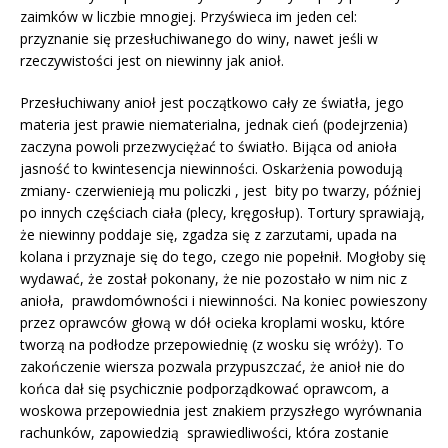
zaimków w liczbie mnogiej. Przyświeca im jeden cel:
przyznanie się przesłuchiwanego do winy, nawet jeśli w
rzeczywistości jest on niewinny jak anioł.
Przesłuchiwany anioł jest początkowo cały ze światła, jego
materia jest prawie niematerialna, jednak cień (podejrzenia)
zaczyna powoli przezwyciężać to światło. Bijąca od anioła
jasność to kwintesencja niewinności. Oskarżenia powodują
zmiany- czerwienieją mu policzki , jest bity po twarzy, później
po innych częściach ciała (plecy, kręgosłup). Tortury sprawiają,
że niewinny poddaje się, zgadza się z zarzutami, upada na
kolana i przyznaje się do tego, czego nie popełnił. Mogłoby się
wydawać, że został pokonany, że nie pozostało w nim nic z
anioła, prawdomówności i niewinności. Na koniec powieszony
przez oprawców głową w dół ocieka kroplami wosku, które
tworzą na podłodze przepowiednię (z wosku się wróży). To
zakończenie wiersza pozwala przypuszczać, że anioł nie do
końca dał się psychicznie podporządkować oprawcom, a
woskowa przepowiednia jest znakiem przyszłego wyrównania
rachunków, zapowiedzią sprawiedliwości, która zostanie