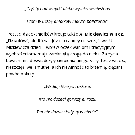
„Czyś ty nad wszytki nieba wysoko wzniesiona
I tam w liczbę aniołków małych policzona?”
Postaci dzieci-aniołków kreuje także
A. Mickiewicz w II cz.
„Dziadów”,
ale Rózia i Józio to anioły nieszczęśliwe. U
Mickiewicza dzieci – wbrew oczekiwaniom i tradycyjnym
wyobrażeniom- mają zamkniętą drogę do nieba. Za życia
bowiem nie doświadczyły cierpienia ani goryczy, teraz więc są
nieszczęśliwe, smutne, a ich niewinność to brzemię, ciężar i
powód pokuty.
„Według Bożego rozkazu:
Kto nie doznał goryczy ni razu,
Ten nie dozna słodyczy w niebie”.