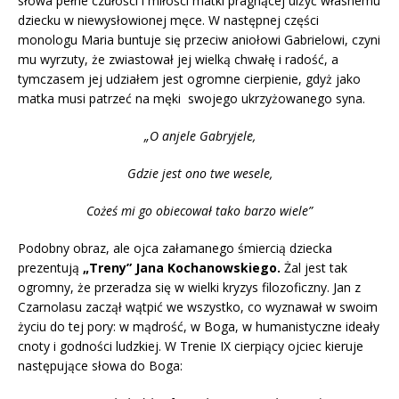
słowa pełne czułości i miłości matki pragnącej ulżyć własnemu
dziecku w niewysłowionej męce. W następnej części
monologu Maria buntuje się przeciw aniołowi Gabrielowi, czyni
mu wyrzuty, że zwiastował jej wielką chwałę i radość, a
tymczasem jej udziałem jest ogromne cierpienie, gdyż jako
matka musi patrzeć na męki swojego ukrzyżowanego syna.
„O anjele Gabryjele,
Gdzie jest ono twe wesele,
Cożeś mi go obiecował tako barzo wiele”
Podobny obraz, ale ojca załamanego śmiercią dziecka
prezentują
„Treny” Jana Kochanowskiego.
Żal jest tak
ogromny, że przeradza się w wielki kryzys filozoficzny. Jan z
Czarnolasu zaczął wątpić we wszystko, co wyznawał w swoim
życiu do tej pory: w mądrość, w Boga, w humanistyczne ideały
cnoty i godności ludzkiej. W Trenie IX cierpiący ojciec kieruje
następujące słowa do Boga: