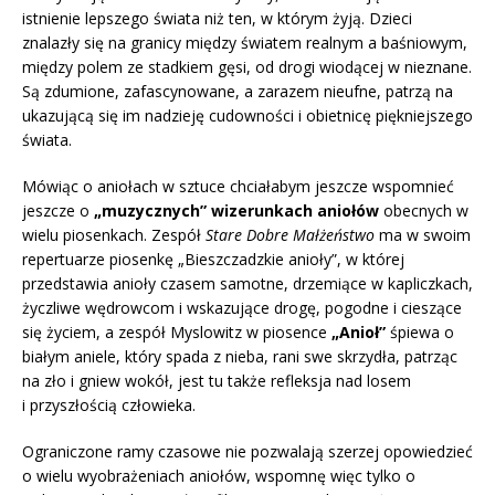
istnienie lepszego świata niż ten, w którym żyją. Dzieci
znalazły się na granicy między światem realnym a baśniowym,
między polem ze stadkiem gęsi, od drogi wiodącej w nieznane.
Są zdumione, zafascynowane, a zarazem nieufne, patrzą na
ukazującą się im nadzieję cudowności i obietnicę piękniejszego
świata.
Mówiąc o aniołach w sztuce chciałabym jeszcze wspomnieć
jeszcze o
„muzycznych” wizerunkach aniołów
obecnych w
wielu piosenkach. Zespół
Stare Dobre Małżeństwo
ma w swoim
repertuarze piosenkę „Bieszczadzkie anioły”, w której
przedstawia anioły czasem samotne, drzemiące w kapliczkach,
życzliwe wędrowcom i wskazujące drogę, pogodne i cieszące
się życiem, a zespół Myslowitz w piosence
„Anioł”
śpiewa o
białym aniele, który spada z nieba, rani swe skrzydła, patrząc
na zło i gniew wokół, jest tu także refleksja nad losem
i przyszłością człowieka.
Ograniczone ramy czasowe nie pozwalają szerzej opowiedzieć
o wielu wyobrażeniach aniołów, wspomnę więc tylko o