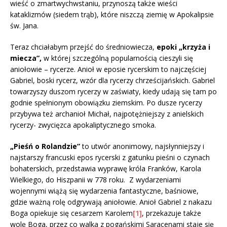
wieść o zmartwychwstaniu, przynoszą także wieści
kataklizmów (siedem trąb), które niszczą ziemię w Apokalipsie
św. Jana.
Teraz chciałabym przejść do średniowiecza,
epoki „krzyża i
miecza”,
w której szczególną popularnością cieszyli się
aniołowie – rycerze. Anioł w eposie rycerskim to najczęściej
Gabriel, boski rycerz, wzór dla rycerzy chrześcijańskich. Gabriel
towarzyszy duszom rycerzy w zaświaty, kiedy udają się tam po
godnie spełnionym obowiązku ziemskim. Po dusze rycerzy
przybywa też archanioł Michał, najpotężniejszy z anielskich
rycerzy- zwycięzca apokaliptycznego smoka.
„Pieśń o Rolandzie”
to utwór anonimowy, najsłynniejszy i
najstarszy francuski epos rycerski z gatunku pieśni o czynach
bohaterskich, przedstawia wyprawę króla Franków, Karola
Wielkiego, do Hiszpanii w 778 roku. Z wydarzeniami
wojennymi wiążą się wydarzenia fantastyczne, baśniowe,
gdzie ważną rolę odgrywają aniołowie. Anioł Gabriel z nakazu
Boga opiekuje się cesarzem Karolem
[1]
, przekazuje także
wolę Boga, przez co walka z pogańskimi Saracenami staje się