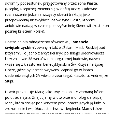
skromny poczęstunek, przygotowany przez żonę Piasta,
(Rzepkę, Rzepichę) zmienia się w obfitą ucztę. Cudowne
rozmnożenie jedzenia wszyscy obecni traktują jako
przepowiednię niezwykłych losów syna Piasta, któremu
aniołowie nadają w czasie postrzyżyn imię Siemowit (został on
później księciem Polski).
Postać anioła odnajdziemy również w
„Lamencie
świętokrzyskim
”, zwanym także „Żalami Matki Boskiej pod
krzyżem”. To jedno z arcydzieł liryki polskiego średniowiecza,
liczy zaledwie 38 wersów o nieregularnej budowie, nazwa
wiąże się z klasztorem benedyktyńskim Św. Krzyża na Łysej
Górze, gdzie był przechowywany. Zapisał go w latach
siedemdziesiątych XV wieku przeor tegoż klasztoru, Andrzej ze
Słupi.
Utwór prezentuje Marię jako zwykła kobietę złamaną bólem
po utracie syna. Znajdujemy w utworze monolog cierpiącej
Marii, która stojąc pod krzyżem prosi otaczających ją ludzi o
zrozumienie i współuczestnictwo w cierpieniu. Mamy także