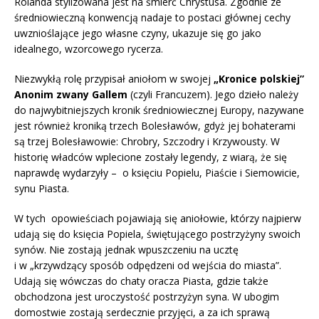
Rolanda stylizowana jest na śmierć Chrystusa. Zgodnie ze
średniowieczną konwencją nadaje to postaci głównej cechy
uwznioślające jego własne czyny, ukazuje się go jako
idealnego, wzorcowego rycerza.
Niezwykłą rolę przypisał aniołom w swojej
„Kronice polskiej”
Anonim zwany Gallem
(czyli Francuzem). Jego dzieło należy
do najwybitniejszych kronik średniowiecznej Europy, nazywane
jest również kroniką trzech Bolesławów, gdyż jej bohaterami
są trzej Bolesławowie: Chrobry, Szczodry i Krzywousty. W
historię władców wplecione zostały legendy, z wiarą, że się
naprawdę wydarzyły – o księciu Popielu, Piaście i Siemowicie,
synu Piasta.
W tych opowieściach pojawiają się aniołowie, którzy najpierw
udają się do księcia Popiela, świętującego postrzyżyny swoich
synów. Nie zostają jednak wpuszczeniu na ucztę
i w „krzywdzący sposób odpędzeni od wejścia do miasta”.
Udają się wówczas do chaty oracza Piasta, gdzie także
obchodzona jest uroczystość postrzyżyn syna. W ubogim
domostwie zostają serdecznie przyjęci, a za ich sprawą