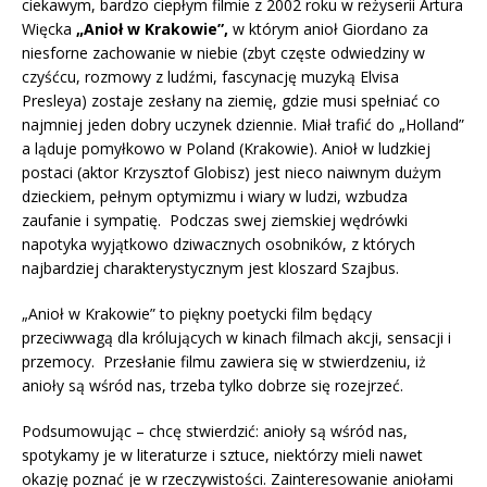
ciekawym, bardzo ciepłym filmie z 2002 roku w reżyserii Artura
Więcka
„Anioł w Krakowie”,
w którym anioł Giordano za
niesforne zachowanie w niebie (zbyt częste odwiedziny w
czyśćcu, rozmowy z ludźmi, fascynację muzyką Elvisa
Presleya) zostaje zesłany na ziemię, gdzie musi spełniać co
najmniej jeden dobry uczynek dziennie. Miał trafić do „Holland”
a ląduje pomyłkowo w Poland (Krakowie). Anioł w ludzkiej
postaci (aktor Krzysztof Globisz) jest nieco naiwnym dużym
dzieckiem, pełnym optymizmu i wiary w ludzi, wzbudza
zaufanie i sympatię. Podczas swej ziemskiej wędrówki
napotyka wyjątkowo dziwacznych osobników, z których
najbardziej charakterystycznym jest kloszard Szajbus.
„Anioł w Krakowie” to piękny poetycki film będący
przeciwwagą dla królujących w kinach filmach akcji, sensacji i
przemocy. Przesłanie filmu zawiera się w stwierdzeniu, iż
anioły są wśród nas, trzeba tylko dobrze się rozejrzeć.
Podsumowując – chcę stwierdzić: anioły są wśród nas,
spotykamy je w literaturze i sztuce, niektórzy mieli nawet
okazję poznać je w rzeczywistości. Zainteresowanie aniołami