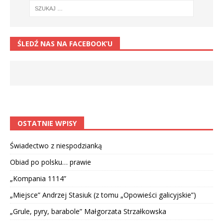
ŚLEDŹ NAS NA FACEBOOK’U
OSTATNIE WPISY
Świadectwo z niespodzianką
Obiad po polsku… prawie
„Kompania 1114”
„Miejsce” Andrzej Stasiuk (z tomu „Opowieści galicyjskie”)
„Grule, pyry, barabole” Małgorzata Strzałkowska