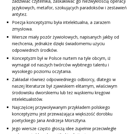
zadziwiać czytelnika, zaskakiwać go niezwykłością operacji
językowych, metafor, szokujących paradoksów i zestawień
antytez.
Poezja konceptyzmu była intelektualna, a zarazem
zmysłowa.
Wiersze miały pozór żywiołowych, napisanych jakby od
niechcenia, jednakże dzięki świadomemu użyciu
odpowiednich środków.
Konceptyzm był w Polsce nurtem na tyle obcym, iż
wymagał od naszych twórców wybitnego talentu i
wysokiego poziomu oczytania.
Zakładał również odpowiedniego odbiorcy, dlatego w
naszej literaturze był zjawiskiem elitarnym, właściwym
środowisku dworskiemu lub też wąskiemu kręgowi
intelektualistów.
Najczęściej przywoływanym przykładem polskiego
konceptyzmu jest przeważająca większość dorobku
poetyckiego Jana Andrzeja Morsztyna.
Jego wiersze często głoszą idee zupełnie przeciwległe