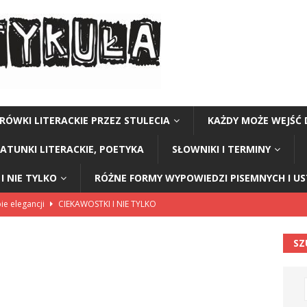
RÓWKI LITERACKIE PRZEZ STULECIA
KAŻDY MOŻE WEJŚĆ 
GATUNKI LITERACKIE, POETYKA
SŁOWNIKI I TERMINY
I NIE TYLKO
RÓŻNE FORMY WYPOWIEDZI PISEMNYCH I U
ie elegancji
CIEKAWOSTKI I NIE TYLKO
I I NIE TYLKO
SZ
w ziemniakach
CIEKAWOSTKI I NIE TYLKO
 głos z klasy
CIEKAWOSTKI I NIE TYLKO
skonały
CIEKAWOSTKI I NIE TYLKO