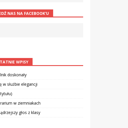
EDŹ NAS NA FACEBOOK’U
TATNIE WPISY
lnik doskonały
 w służbie elegancji
 tytułu)
rarium w ziemniakach
drzejszy głos z klasy