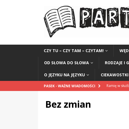
CZY TU – CZY TAM – CZYTAM!
WĘD
OD SŁOWA DO SŁOWA
RODZAJE I 
O JĘZYKU NA JĘZYKU
CIEKAWOSTKI 
Ramię w służb
PASEK - WAŻNE WIADOMOŚCI
CIEKAWOSTK
Bez zmian
Honorarium 
Najmądrzejszy
Czytelnik do