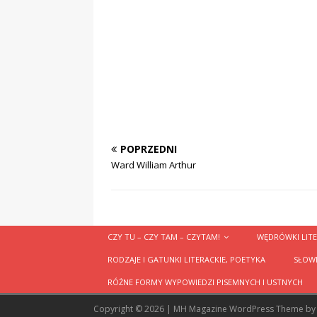
POPRZEDNI
Ward William Arthur
CZY TU – CZY TAM – CZYTAM!
WĘDRÓWKI LITE
RODZAJE I GATUNKI LITERACKIE, POETYKA
SŁOWN
RÓŻNE FORMY WYPOWIEDZI PISEMNYCH I USTNYCH
Copyright © 2026 | MH Magazine WordPress Theme b