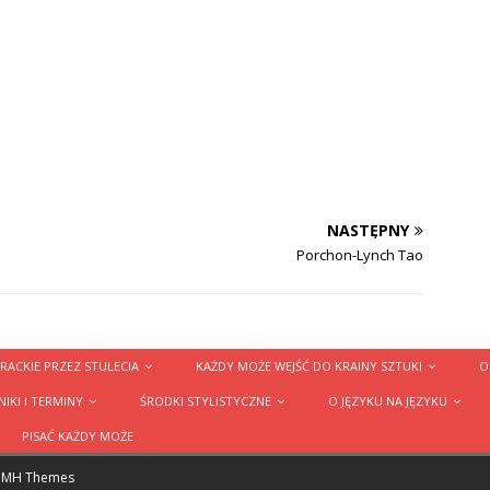
NASTĘPNY
Porchon-Lynch Tao
RACKIE PRZEZ STULECIA
KAŻDY MOŻE WEJŚĆ DO KRAINY SZTUKI
O
IKI I TERMINY
ŚRODKI STYLISTYCZNE
O JĘZYKU NA JĘZYKU
PISAĆ KAŻDY MOŻE
y
MH Themes