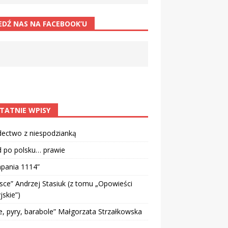
EDŹ NAS NA FACEBOOK’U
TATNIE WPISY
dectwo z niespodzianką
d po polsku… prawie
pania 1114”
sce” Andrzej Stasiuk (z tomu „Opowieści
jskie”)
e, pyry, barabole” Małgorzata Strzałkowska