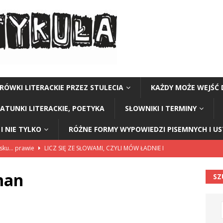
RÓWKI LITERACKIE PRZEZ STULECIA
KAŻDY MOŻE WEJŚĆ 
GATUNKI LITERACKIE, POETYKA
SŁOWNIKI I TERMINY
I NIE TYLKO
RÓŻNE FORMY WYPOWIEDZI PISEMNYCH I U
lsku… prawie
LICZ SIĘ ZE SŁOWAMI, CZYLI MÓW ŁADNIE I
man
SZ
114”
CZY TU - CZY TAM - CZYTAM!
rzej Stasiuk (z tomu „Opowieści galicyjskie”)
CZY TU - CZY TAM -