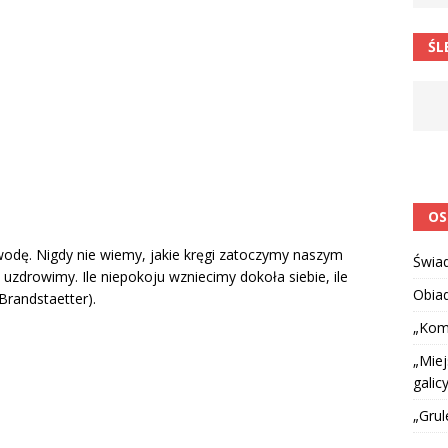
 barabole” Małgorzata Strzałkowska
ŁAMAŃCE JĘZYKOWE
ŚL
 niespodzianką
CIEKAWOSTKI I NIE TYLKO
OS
wodę. Nigdy nie wiemy, jakie kręgi zatoczymy naszym
Świa
zdrowimy. Ile niepokoju wzniecimy dokoła siebie, ile
Obia
Brandstaetter).
„Kom
„Miej
galicy
„Grul