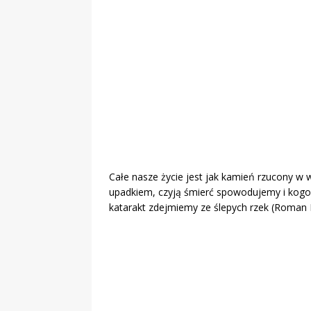
„Grule, pyry,
Świadectwo z
Całe nasze życie jest jak kamień rzucony w 
upadkiem, czyją śmierć spowodujemy i kogo u
katarakt zdejmiemy ze ślepych rzek (Roman 