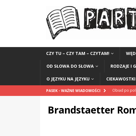
CZY TU – CZY TAM – CZYTAM!
WĘD
OD SŁOWA DO SŁOWA
RODZAJE I 
O JĘZYKU NA JĘZYKU
CIEKAWOSTKI 
Obiad po po
PASEK - WAŻNE WIADOMOŚCI
POPRAWNIE
Brandstaetter Ro
„Kompania 1
„Miejsce” And
CZYTAM!