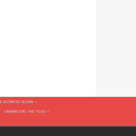
D SŁOWA DO SŁOWA
CIEKAWOSTKI I NIE TYLKO