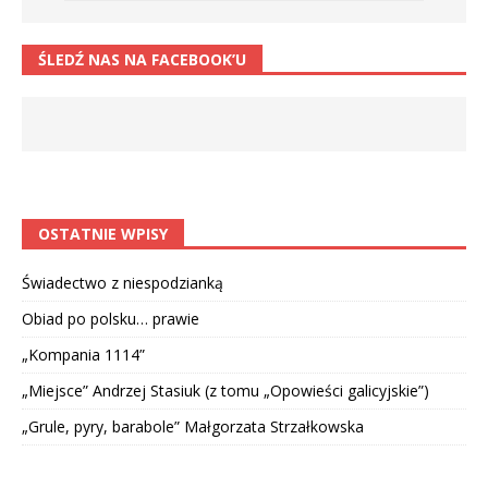
ŚLEDŹ NAS NA FACEBOOK’U
OSTATNIE WPISY
Świadectwo z niespodzianką
Obiad po polsku… prawie
„Kompania 1114”
„Miejsce” Andrzej Stasiuk (z tomu „Opowieści galicyjskie”)
„Grule, pyry, barabole” Małgorzata Strzałkowska