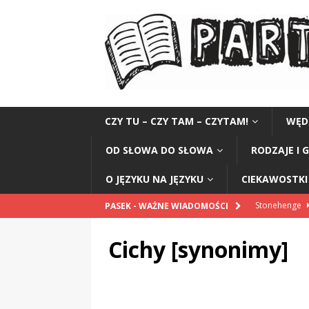
CZY TU – CZY TAM – CZYTAM!
WĘD
OD SŁOWA DO SŁOWA
RODZAJE I 
O JĘZYKU NA JĘZYKU
CIEKAWOSTKI 
Stonehenge
PASEK - WAŻNE WIADOMOŚCI
Poeci jezior
Cichy [synonimy]
Romanca
S
Liryka prowa
Maciejowice