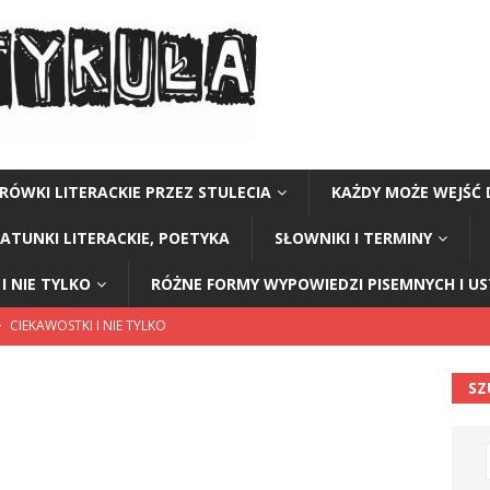
RÓWKI LITERACKIE PRZEZ STULECIA
KAŻDY MOŻE WEJŚĆ 
GATUNKI LITERACKIE, POETYKA
SŁOWNIKI I TERMINY
I NIE TYLKO
RÓŻNE FORMY WYPOWIEDZI PISEMNYCH I U
CIEKAWOSTKI I NIE TYLKO
EPOKI
SZ
ŁOWNIKI I TERMINY
nsalska
SŁOWNIKI I TERMINY
CIEKAWOSTKI I NIE TYLKO