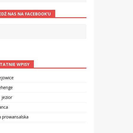
EDŹ NAS NA FACEBOOK’U
TATNIE WPISY
ejowice
ehenge
 jezior
anca
a prowansalska