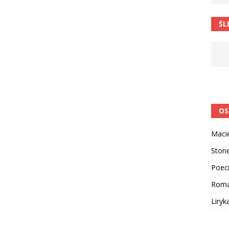
ŚL
OS
Maci
Ston
Poeci
Rom
Liryk