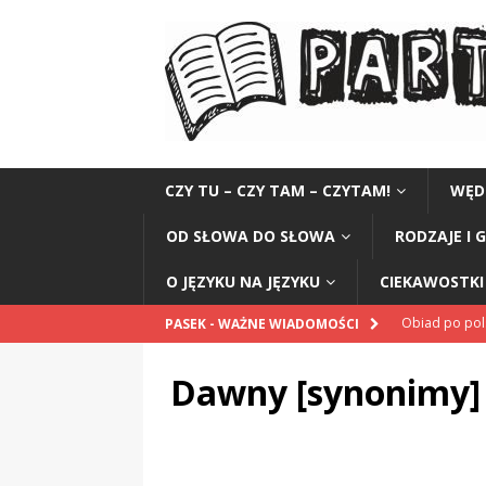
CZY TU – CZY TAM – CZYTAM!
WĘD
OD SŁOWA DO SŁOWA
RODZAJE I 
O JĘZYKU NA JĘZYKU
CIEKAWOSTKI 
Obiad po po
PASEK - WAŻNE WIADOMOŚCI
POPRAWNIE
Dawny [synonimy]
„Kompania 1
„Miejsce” And
CZYTAM!