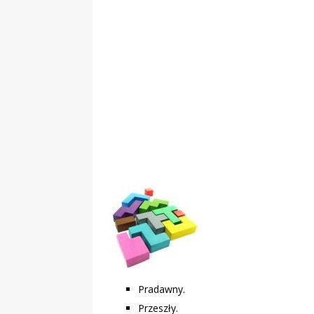
„Grule, pyry,
Świadectwo z
Pradawny.
Przeszły.