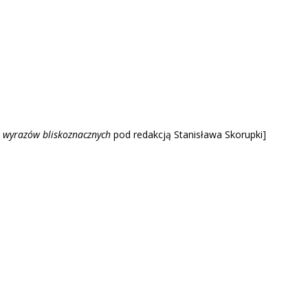
 wyrazów blisk
oznacznych
pod redakcją Stanisława Skorupki]