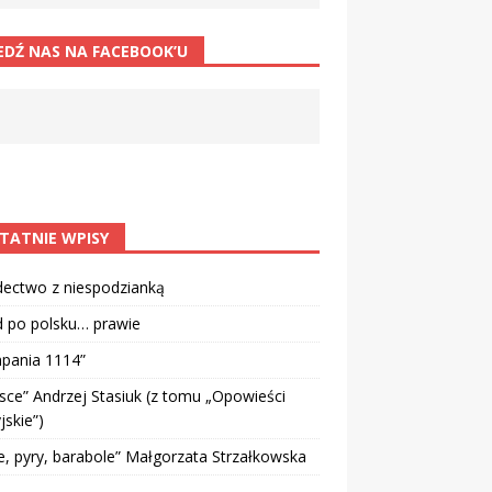
EDŹ NAS NA FACEBOOK’U
TATNIE WPISY
dectwo z niespodzianką
d po polsku… prawie
pania 1114”
sce” Andrzej Stasiuk (z tomu „Opowieści
jskie”)
e, pyry, barabole” Małgorzata Strzałkowska