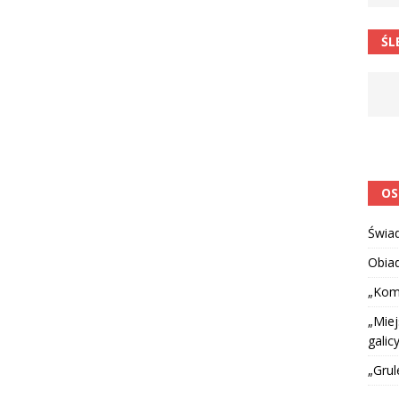
 barabole” Małgorzata Strzałkowska
ŁAMAŃCE JĘZYKOWE
ŚL
 niespodzianką
CIEKAWOSTKI I NIE TYLKO
OS
Świa
Obia
„Kom
„Miej
galicy
„Grul