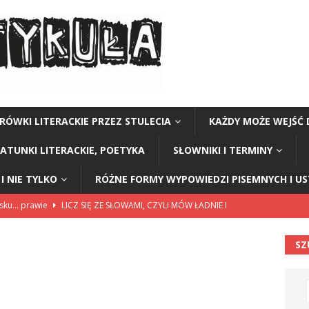
RÓWKI LITERACKIE PRZEZ STULECIA
KAŻDY MOŻE WEJŚĆ 
GATUNKI LITERACKIE, POETYKA
SŁOWNIKI I TERMINY
I NIE TYLKO
RÓŻNE FORMY WYPOWIEDZI PISEMNYCH I U
lsku… prawie
LICZ SIĘ ZE SŁOWAMI, CZYLI MÓW ŁADNIE I
SZ
114”
CZY TU - CZY TAM - CZYTAM!
rzej Stasiuk (z tomu „Opowieści galicyjskie”)
CZY TU - CZY TAM -