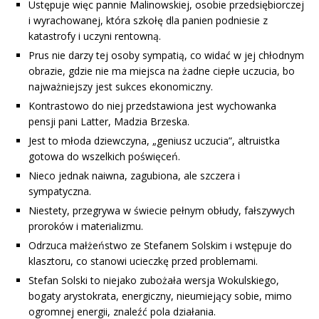
Ustępuje więc pannie Malinowskiej, osobie przedsiębiorczej
i wyrachowanej, która szkołę dla panien podniesie z
katastrofy i uczyni rentowną.
Prus nie darzy tej osoby sympatią, co widać w jej chłodnym
obrazie, gdzie nie ma miejsca na żadne ciepłe uczucia, bo
najważniejszy jest sukces ekonomiczny.
Kontrastowo do niej przedstawiona jest wychowanka
pensji pani Latter, Madzia Brzeska.
Jest to młoda dziewczyna, „geniusz uczucia”, altruistka
gotowa do wszelkich poświęceń.
Nieco jednak naiwna, zagubiona, ale szczera i
sympatyczna.
Niestety, przegrywa w świecie pełnym obłudy, fałszywych
proroków i materializmu.
Odrzuca małżeństwo ze Stefanem Solskim i wstępuje do
klasztoru, co stanowi ucieczkę przed problemami.
Stefan Solski to niejako zubożała wersja Wokulskiego,
bogaty arystokrata, energiczny, nieumiejący sobie, mimo
ogromnej energii, znaleźć pola działania.