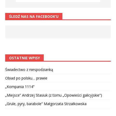
ŚLEDŹ NAS NA FACEBOOK’U
OSTATNIE WPISY
Świadectwo z niespodzianką
Obiad po polsku… prawie
„Kompania 1114”
„Miejsce” Andrzej Stasiuk (z tomu „Opowieści galicyjskie”)
„Grule, pyry, barabole” Małgorzata Strzałkowska