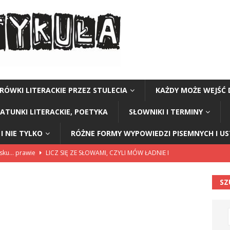
RÓWKI LITERACKIE PRZEZ STULECIA
KAŻDY MOŻE WEJŚĆ 
GATUNKI LITERACKIE, POETYKA
SŁOWNIKI I TERMINY
I NIE TYLKO
RÓŻNE FORMY WYPOWIEDZI PISEMNYCH I U
lsku… prawie
LICZ SIĘ ZE SŁOWAMI, CZYLI MÓW ŁADNIE I
SZ
114”
CZY TU - CZY TAM - CZYTAM!
rzej Stasiuk (z tomu „Opowieści galicyjskie”)
CZY TU - CZY TAM -