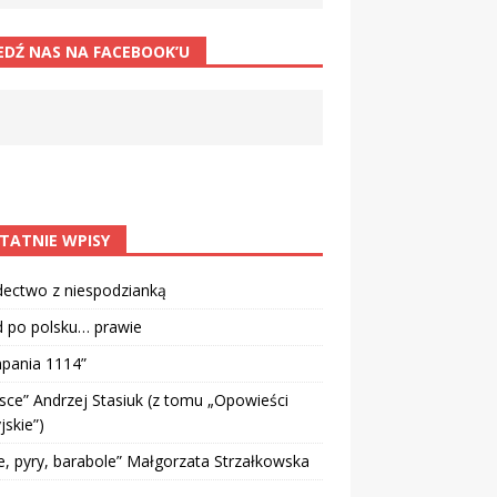
EDŹ NAS NA FACEBOOK’U
TATNIE WPISY
dectwo z niespodzianką
d po polsku… prawie
pania 1114”
sce” Andrzej Stasiuk (z tomu „Opowieści
jskie”)
e, pyry, barabole” Małgorzata Strzałkowska