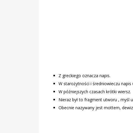
„Grule, pyry,
Świadectwo z
Z greckiego oznacza napis.
W starożytności i średniowieczu napi
W późniejszych czasach krótki wiersz.
Nieraz był to fragment utworu , myśl 
Obecnie nazywany jest mottem, dewizą