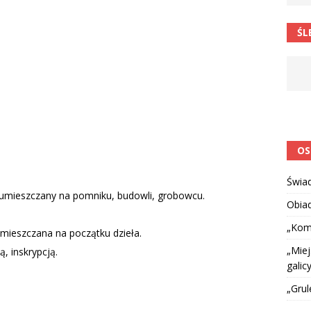
 barabole” Małgorzata Strzałkowska
ŁAMAŃCE JĘZYKOWE
ŚL
 niespodzianką
CIEKAWOSTKI I NIE TYLKO
OS
Świa
s umieszczany na pomniku, budowli, grobowcu.
Obia
„Kom
umieszczana na początku dzieła.
„Miej
, inskrypcją.
galicy
„Grul