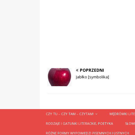
POPRZEDNI
Jabłko [symbolika]
CZY TU – CZY TAM – CZYTAM!
WĘDRÓWKI LITE
RODZAJE I GATUNKI LITERACKIE, POETYKA
SŁOWN
RÓŻNE FORMY WYPOWIEDZI PISEMNYCH I USTNYCH