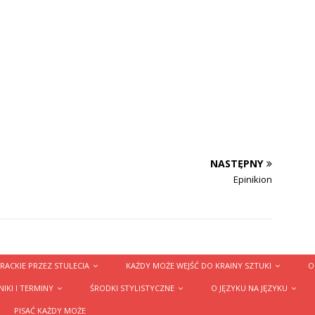
NASTĘPNY
Epinikion
RACKIE PRZEZ STULECIA
KAŻDY MOŻE WEJŚĆ DO KRAINY SZTUKI
O
IKI I TERMINY
ŚRODKI STYLISTYCZNE
O JĘZYKU NA JĘZYKU
PISAĆ KAŻDY MOŻE