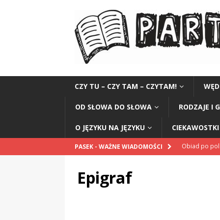
CZY TU – CZY TAM – CZYTAM!
WĘD
OD SŁOWA DO SŁOWA
RODZAJE I 
O JĘZYKU NA JĘZYKU
CIEKAWOSTKI 
Obiad po po
PASEK - WAŻNE WIADOMOŚCI
POPRAWNIE
Epigraf
„Kompania 1
„Miejsce” And
CZYTAM!