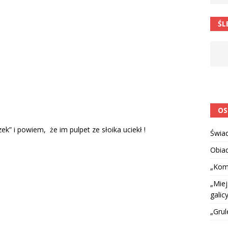
 barabole” Małgorzata Strzałkowska
ŁAMAŃCE JĘZYKOWE
ŚL
 niespodzianką
CIEKAWOSTKI I NIE TYLKO
OS
k” i powiem, że im pulpet ze słoika uciekł !
Świa
Obia
„Kom
„Miej
galicy
„Grul