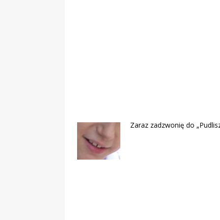
„Grule, pyry,
Świadectwo z
Zaraz zadzwonię do „Pudlisze