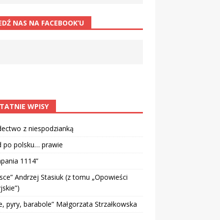
EDŹ NAS NA FACEBOOK’U
TATNIE WPISY
dectwo z niespodzianką
d po polsku… prawie
pania 1114”
sce” Andrzej Stasiuk (z tomu „Opowieści
jskie”)
e, pyry, barabole” Małgorzata Strzałkowska