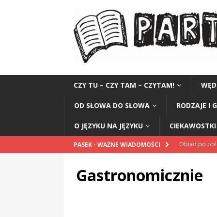
CZY TU – CZY TAM – CZYTAM!
WĘD
OD SŁOWA DO SŁOWA
RODZAJE I 
O JĘZYKU NA JĘZYKU
CIEKAWOSTKI 
Obiad po po
PASEK - WAŻNE WIADOMOŚCI
POPRAWNIE
Gastronomicznie
„Kompania 1
„Miejsce” And
CZYTAM!