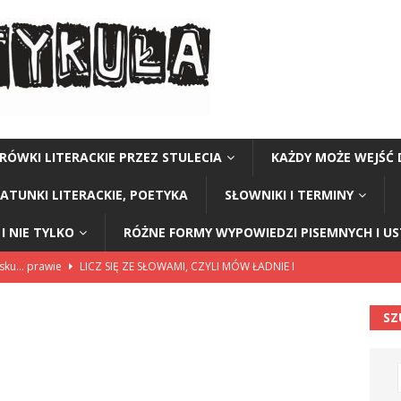
RÓWKI LITERACKIE PRZEZ STULECIA
KAŻDY MOŻE WEJŚĆ 
GATUNKI LITERACKIE, POETYKA
SŁOWNIKI I TERMINY
I NIE TYLKO
RÓŻNE FORMY WYPOWIEDZI PISEMNYCH I U
lsku… prawie
LICZ SIĘ ZE SŁOWAMI, CZYLI MÓW ŁADNIE I
SZ
114”
CZY TU - CZY TAM - CZYTAM!
rzej Stasiuk (z tomu „Opowieści galicyjskie”)
CZY TU - CZY TAM -