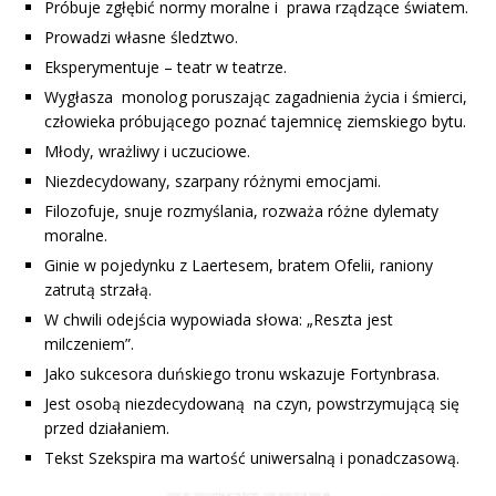
Próbuje zgłębić normy moralne i prawa rządzące światem.
Prowadzi własne śledztwo.
Eksperymentuje – teatr w teatrze.
Wygłasza monolog poruszając zagadnienia życia i śmierci,
człowieka próbującego poznać tajemnicę ziemskiego bytu.
Młody, wrażliwy i uczuciowe.
Niezdecydowany, szarpany różnymi emocjami.
Filozofuje, snuje rozmyślania, rozważa różne dylematy
moralne.
Ginie w pojedynku z Laertesem, bratem Ofelii, raniony
zatrutą strzałą.
W chwili odejścia wypowiada słowa: „Reszta jest
milczeniem”.
Jako sukcesora duńskiego tronu wskazuje Fortynbrasa.
Jest osobą niezdecydowaną na czyn, powstrzymującą się
przed działaniem.
Tekst Szekspira ma wartość uniwersalną i ponadczasową.