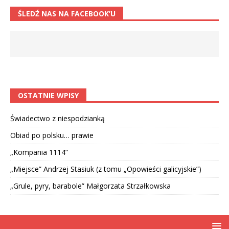
ŚLEDŹ NAS NA FACEBOOK’U
OSTATNIE WPISY
Świadectwo z niespodzianką
Obiad po polsku… prawie
„Kompania 1114”
„Miejsce” Andrzej Stasiuk (z tomu „Opowieści galicyjskie”)
„Grule, pyry, barabole” Małgorzata Strzałkowska