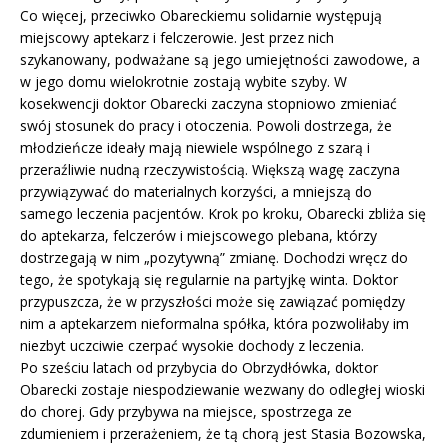
Co więcej, przeciwko Obareckiemu solidarnie występują
miejscowy aptekarz i felczerowie. Jest przez nich
szykanowany, podważane są jego umiejętności zawodowe, a
w jego domu wielokrotnie zostają wybite szyby. W
kosekwencji doktor Obarecki zaczyna stopniowo zmieniać
swój stosunek do pracy i otoczenia. Powoli dostrzega, że
młodzieńcze ideały mają niewiele wspólnego z szarą i
przeraźliwie nudną rzeczywistością. Większą wagę zaczyna
przywiązywać do materialnych korzyści, a mniejszą do
samego leczenia pacjentów. Krok po kroku, Obarecki zbliża się
do aptekarza, felczerów i miejscowego plebana, którzy
dostrzegają w nim „pozytywną” zmianę. Dochodzi wręcz do
tego, że spotykają się regularnie na partyjkę winta. Doktor
przypuszcza, że w przyszłości może się zawiązać pomiędzy
nim a aptekarzem nieformalna spółka, która pozwoliłaby im
niezbyt uczciwie czerpać wysokie dochody z leczenia.
Po sześciu latach od przybycia do Obrzydłówka, doktor
Obarecki zostaje niespodziewanie wezwany do odległej wioski
do chorej. Gdy przybywa na miejsce, spostrzega ze
zdumieniem i przerażeniem, że tą chorą jest Stasia Bozowska,