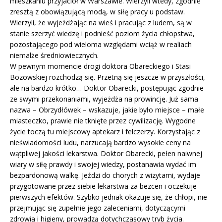
mieszkaniu przyjaciół w Warszawie. Wierzyli wtedy, zgodnie
zresztą z obowiązującą modą, w siłę pracy u podstaw.
Wierzyli, że wyjeżdżając na wieś i pracując z ludem, są w
stanie szerzyć wiedzę i podnieść poziom życia chłopstwa,
pozostającego pod wieloma względami wciąż w realiach
niemalże średniowiecznych.
W pewnym momencie drogi doktora Obareckiego i Stasi
Bozowskiej rozchodzą się. Przetną się jeszcze w przyszłości,
ale na bardzo krótko… Doktor Obarecki, postępując zgodnie
ze swymi przekonaniami, wyjeżdża na prowincję. Już sama
nazwa – Obrzydłówek – wskazuje, jakie było miejsce – małe
miasteczko, prawie nie tknięte przez cywilizację. Wygodne
życie toczą tu miejscowy aptekarz i felczerzy. Korzystając z
nieświadomości ludu, narzucają bardzo wysokie ceny na
wątpliwej jakości lekarstwa. Doktor Obarecki, pełen naiwnej
wiary w siłę prawdy i swojej wiedzy, postanawia wydać im
bezpardonową walkę. Jeździ do chorych z wizytami, wydaje
przygotowane przez siebie lekarstwa za bezcen i oczekuje
pierwszych efektów. Szybko jednak okazuje się, że chłopi, nie
przejmując się zupełnie jego zaleceniami, dotyczącymi
zdrowia i higieny, prowadzą dotychczasowy tryb życia.