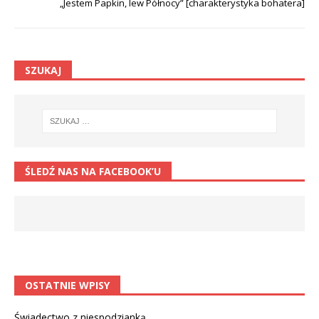
„Jestem Papkin, lew Północy” [charakterystyka bohatera]
SZUKAJ
ŚLEDŹ NAS NA FACEBOOK’U
OSTATNIE WPISY
Świadectwo z niespodzianką