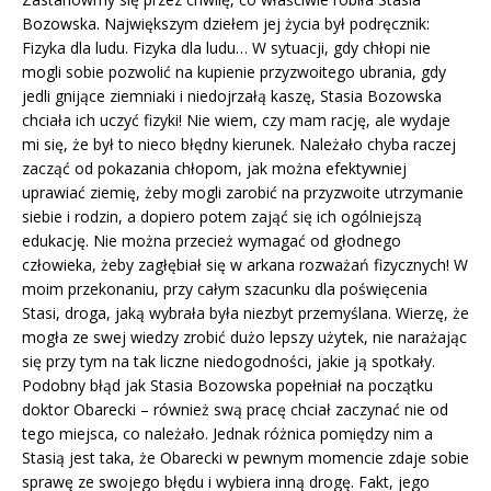
Bozowska. Największym dziełem jej życia był podręcznik:
Fizyka dla ludu. Fizyka dla ludu… W sytuacji, gdy chłopi nie
mogli sobie pozwolić na kupienie przyzwoitego ubrania, gdy
jedli gnijące ziemniaki i niedojrzałą kaszę, Stasia Bozowska
chciała ich uczyć fizyki! Nie wiem, czy mam rację, ale wydaje
mi się, że był to nieco błędny kierunek. Należało chyba raczej
zacząć od pokazania chłopom, jak można efektywniej
uprawiać ziemię, żeby mogli zarobić na przyzwoite utrzymanie
siebie i rodzin, a dopiero potem zająć się ich ogólniejszą
edukację. Nie można przecież wymagać od głodnego
człowieka, żeby zagłębiał się w arkana rozważań fizycznych! W
moim przekonaniu, przy całym szacunku dla poświęcenia
Stasi, droga, jaką wybrała była niezbyt przemyślana. Wierzę, że
mogła ze swej wiedzy zrobić dużo lepszy użytek, nie narażając
się przy tym na tak liczne niedogodności, jakie ją spotkały.
Podobny błąd jak Stasia Bozowska popełniał na początku
doktor Obarecki – również swą pracę chciał zaczynać nie od
tego miejsca, co należało. Jednak różnica pomiędzy nim a
Stasią jest taka, że Obarecki w pewnym momencie zdaje sobie
sprawę ze swojego błędu i wybiera inną drogę. Fakt, jego