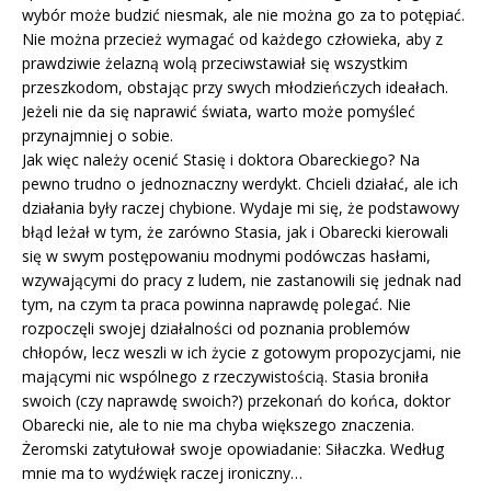
wybór może budzić niesmak, ale nie można go za to potępiać.
Nie można przecież wymagać od każdego człowieka, aby z
prawdziwie żelazną wolą przeciwstawiał się wszystkim
przeszkodom, obstając przy swych młodzieńczych ideałach.
Jeżeli nie da się naprawić świata, warto może pomyśleć
przynajmniej o sobie.
Jak więc należy ocenić Stasię i doktora Obareckiego? Na
pewno trudno o jednoznaczny werdykt. Chcieli działać, ale ich
działania były raczej chybione. Wydaje mi się, że podstawowy
błąd leżał w tym, że zarówno Stasia, jak i Obarecki kierowali
się w swym postępowaniu modnymi podówczas hasłami,
wzywającymi do pracy z ludem, nie zastanowili się jednak nad
tym, na czym ta praca powinna naprawdę polegać. Nie
rozpoczęli swojej działalności od poznania problemów
chłopów, lecz weszli w ich życie z gotowym propozycjami, nie
mającymi nic wspólnego z rzeczywistością. Stasia broniła
swoich (czy naprawdę swoich?) przekonań do końca, doktor
Obarecki nie, ale to nie ma chyba większego znaczenia.
Żeromski zatytułował swoje opowiadanie: Siłaczka. Według
mnie ma to wydźwięk raczej ironiczny…