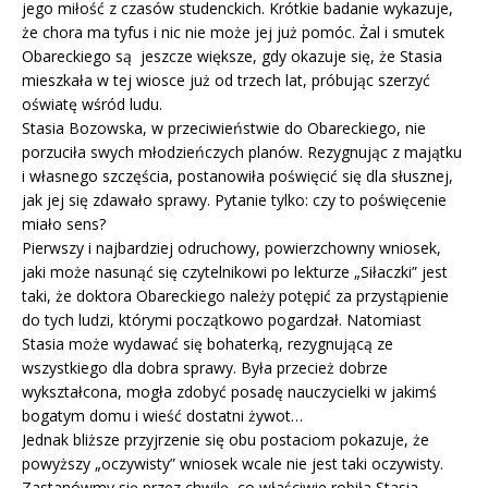
jego miłość z czasów studenckich. Krótkie badanie wykazuje,
że chora ma tyfus i nic nie może jej już pomóc. Żal i smutek
Obareckiego są jeszcze większe, gdy okazuje się, że Stasia
mieszkała w tej wiosce już od trzech lat, próbując szerzyć
oświatę wśród ludu.
Stasia Bozowska, w przeciwieństwie do Obareckiego, nie
porzuciła swych młodzieńczych planów. Rezygnując z majątku
i własnego szczęścia, postanowiła poświęcić się dla słusznej,
jak jej się zdawało sprawy. Pytanie tylko: czy to poświęcenie
miało sens?
Pierwszy i najbardziej odruchowy, powierzchowny wniosek,
jaki może nasunąć się czytelnikowi po lekturze „Siłaczki” jest
taki, że doktora Obareckiego należy potępić za przystąpienie
do tych ludzi, którymi początkowo pogardzał. Natomiast
Stasia może wydawać się bohaterką, rezygnującą ze
wszystkiego dla dobra sprawy. Była przecież dobrze
wykształcona, mogła zdobyć posadę nauczycielki w jakimś
bogatym domu i wieść dostatni żywot…
Jednak bliższe przyjrzenie się obu postaciom pokazuje, że
powyższy „oczywisty” wniosek wcale nie jest taki oczywisty.
Zastanówmy się przez chwilę, co właściwie robiła Stasia