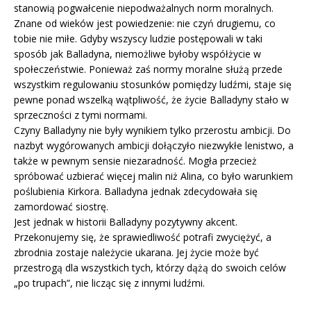
stanowią pogwałcenie niepodważalnych norm moralnych.
Znane od wieków jest powiedzenie: nie czyń drugiemu, co
tobie nie miłe. Gdyby wszyscy ludzie postępowali w taki
sposób jak Balladyna, niemożliwe byłoby współżycie w
społeczeństwie. Ponieważ zaś normy moralne służą przede
wszystkim regulowaniu stosunków pomiędzy ludźmi, staje się
pewne ponad wszelką wątpliwość, że życie Balladyny stało w
sprzeczności z tymi normami.
Czyny Balladyny nie były wynikiem tylko przerostu ambicji. Do
nazbyt wygórowanych ambicji dołączyło niezwykłe lenistwo, a
także w pewnym sensie niezaradność. Mogła przecież
spróbować uzbierać więcej malin niż Alina, co było warunkiem
poślubienia Kirkora. Balladyna jednak zdecydowała się
zamordować siostrę.
Jest jednak w historii Balladyny pozytywny akcent.
Przekonujemy się, że sprawiedliwość potrafi zwyciężyć, a
zbrodnia zostaje należycie ukarana. Jej życie może być
przestrogą dla wszystkich tych, którzy dążą do swoich celów
„po trupach”, nie licząc się z innymi ludźmi.