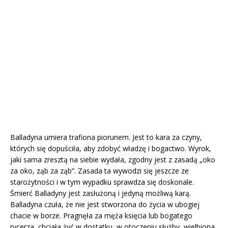
Balladyna umiera trafiona piorunem. Jest to kara za czyny,
których się dopuściła, aby zdobyć władzę i bogactwo. Wyrok,
jaki sama zresztą na siebie wydała, zgodny jest z zasadą „oko
za oko, ząb za ząb”. Zasada ta wywodzi się jeszcze ze
starożytności i w tym wypadku sprawdza się doskonale.
Śmierć Balladyny jest zasłużoną i jedyną możliwą karą.
Balladyna czuła, że nie jest stworzona do życia w ubogiej
chacie w borze. Pragnęła za męża księcia lub bogatego
rycerza, chciała żyć w dostatku, w otoczeniu służby, wielbiona