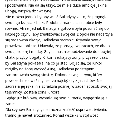
i podziwiana. Nie da się ukryć, że miała duże ambicje jak na
ubogą, wiejską dziewczynę.
Nie można jednak byłoby winić Balladyny za to, że pragnęła
swojego księcia z bajki. Podobne marzenia nie obce były
również Alinie. Jednak Balladyna gotowa była posunąć się do
każdego czynu, aby zrealizować swój cel. Dopóki nie nadarzyła
się stosowna okazja, Balladyna staranie ukrywała swoje
prawdziwe oblicze. Udawała, że pomaga w pracach, że dba o
swoją siostrę i matkę. Gdy jednak niespodziewanie do ubogiej
chatki przybył bogaty Kirkor, szukający żony, przyszedł czas,
by Balladyna pokazała, na co ją stać. Bojąc się, że Kirkor
mógłby na żonę wybrać Alinę, Balladyna podstępnie
zamordowała swoją siostrę. Dokonała więc czynu, który
powszechnie uważany jest za najcięższy z grzechów. Nie
zadrżała jej ręka, nie zdradziła później w żaden sposób swojej
tajemnicy. Została żoną Kirkora.
Będąc już królową, wyparła się swojej matki, wypędziła ją z
zamku.
Dla czynów Balladyny nie można znaleźć usprawiedliwienia,
trudno je nawet zrozumieć. Ponad wszelką wątpliwość