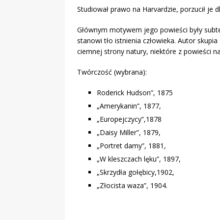
Studiował prawo na Harvardzie, porzucił je 
Głównym motywem jego powieści były subtel
stanowi tło istnienia człowieka. Autor skupi
ciemnej strony natury, niektóre z powieści 
Twórczość (wybrana):
Roderick Hudson”, 1875
„Amerykanin”, 1877,
„Europejczycy”,1878
„Daisy Miller”, 1879,
„Portret damy”, 1881,
„W kleszczach lęku”, 1897,
„Skrzydła gołębicy,1902,
„Złocista waza”, 1904.