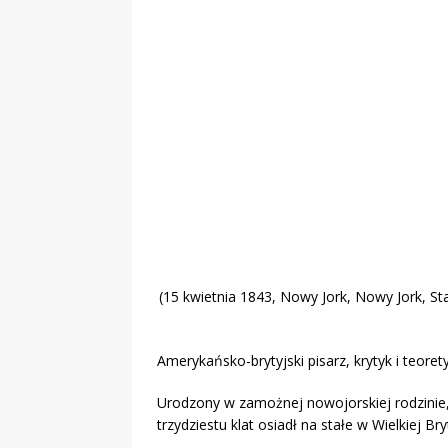
„Grule, pyry,
Świadectwo z
(15 kwietnia 1843, Nowy Jork, Nowy Jork, S
Amerykańsko-brytyjski pisarz, krytyk i teoretyk
Urodzony w zamożnej nowojorskiej rodzinie,
trzydziestu klat osiadł na stałe w Wielkiej Bryt