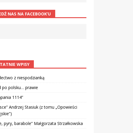
EDŹ NAS NA FACEBOOK’U
TATNIE WPISY
dectwo z niespodzianką
d po polsku… prawie
pania 1114”
sce” Andrzej Stasiuk (z tomu „Opowieści
jskie”)
e, pyry, barabole” Małgorzata Strzałkowska