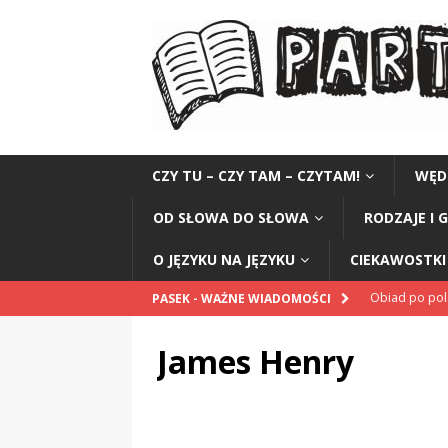
CZY TU – CZY TAM – CZYTAM!
WĘD
OD SŁOWA DO SŁOWA
RODZAJE I 
O JĘZYKU NA JĘZYKU
CIEKAWOSTKI 
Obiad po po
PASEK - WAŻNE WIADOMOŚCI
POPRAWNIE
James Henry
„Kompania 1
„Miejsce” And
CZYTAM!