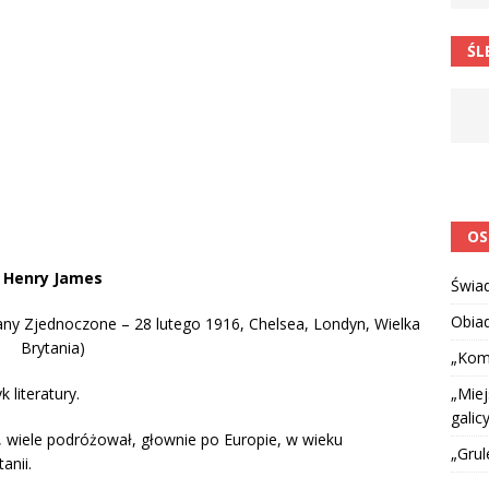
 barabole” Małgorzata Strzałkowska
ŁAMAŃCE JĘZYKOWE
ŚL
 niespodzianką
CIEKAWOSTKI I NIE TYLKO
OS
Henry James
Świa
Obia
tany Zjednoczone – 28 lutego 1916, Chelsea, Londyn, Wielka
Brytania)
„Kom
„Miej
 literatury.
galicy
 wiele podróżował, głownie po Europie, w wieku
„Grul
anii.