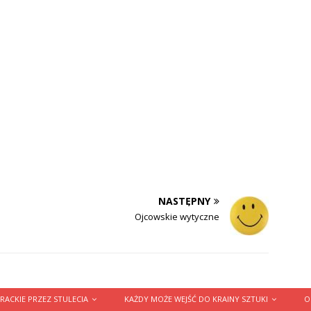
NASTĘPNY
Ojcowskie wytyczne
RACKIE PRZEZ STULECIA
KAŻDY MOŻE WEJŚĆ DO KRAINY SZTUKI
O