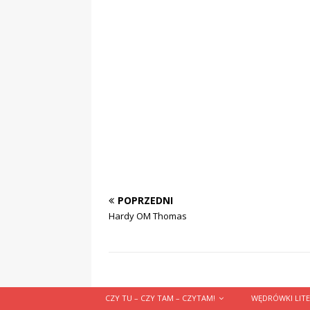
POPRZEDNI
Hardy OM Thomas
CZY TU – CZY TAM – CZYTAM!
WĘDRÓWKI LITE