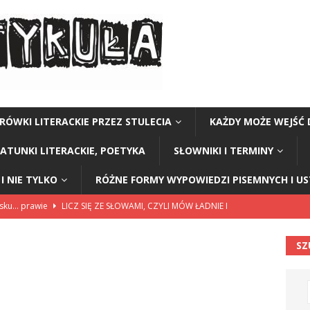
RÓWKI LITERACKIE PRZEZ STULECIA
KAŻDY MOŻE WEJŚĆ 
GATUNKI LITERACKIE, POETYKA
SŁOWNIKI I TERMINY
I NIE TYLKO
RÓŻNE FORMY WYPOWIEDZI PISEMNYCH I U
lsku… prawie
LICZ SIĘ ZE SŁOWAMI, CZYLI MÓW ŁADNIE I
SZ
114”
CZY TU - CZY TAM - CZYTAM!
rzej Stasiuk (z tomu „Opowieści galicyjskie”)
CZY TU - CZY TAM -