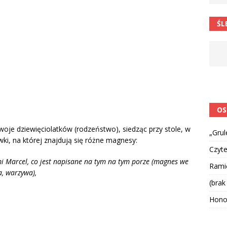
ŚL
OS
je dziewięciolatków (rodzeństwo), siedząc przy stole, w
„Grul
wki, na której znajdują się różne magnesy:
Czyte
mi Marcel, co jest napisane na tym na tym porze (magnes we
Ramię
a, warzywa),
(brak
Hono