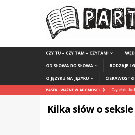
CZY TU – CZY TAM – CZYTAM!
WĘD
OD SŁOWA DO SŁOWA
RODZAJE I 
O JĘZYKU NA JĘZYKU
CIEKAWOSTKI 
Czytelnik do
PASEK - WAŻNE WIADOMOŚCI
Ramię w służb
Kilka słów o seksie
CIEKAWOSTK
Honorarium 
„Grule, pyry,