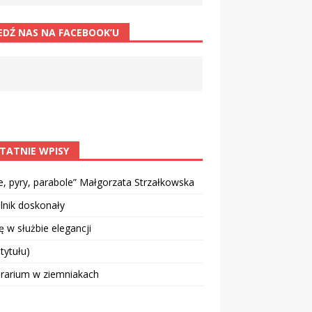
EDŹ NAS NA FACEBOOK’U
TATNIE WPISY
e, pyry, parabole” Małgorzata Strzałkowska
lnik doskonały
 w służbie elegancji
 tytułu)
rarium w ziemniakach