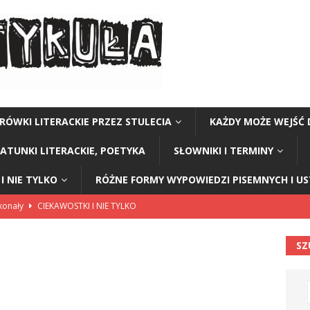
RÓWKI LITERACKIE PRZEZ STULECIA
KAŻDY MOŻE WEJŚĆ 
GATUNKI LITERACKIE, POETYKA
SŁOWNIKI I TERMINY
I NIE TYLKO
RÓŻNE FORMY WYPOWIEDZI PISEMNYCH I U
skonały
CIEKAWOSTKI I NIE TYLKO
ie elegancji
CIEKAWOSTKI I NIE TYLKO
SZ
I I NIE TYLKO
w ziemniakach
CIEKAWOSTKI I NIE TYLKO
 parabole” Małgorzata Strzałkowska
ŁAMAŃCE JĘZYKOWE