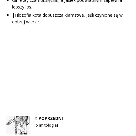
Ginie zły czarnoksiężnik, a Jasiek podwładnym zapewnia
lepszy los.
|Filozofia kota dopuszcza kłamstwa, jeśli czynione są w
dobrej wierze.
POPRZEDNI
Io [mitologia]