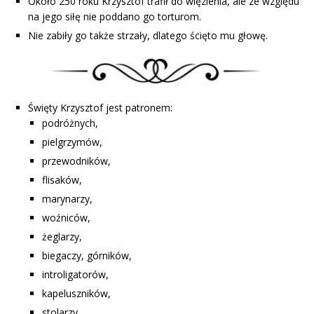
Około 250 roku Krzysztof trafił do więzienia, ale ze względu
na jego siłę nie poddano go torturom.
Nie zabiły go także strzały, dlatego ścięto mu głowę.
Święty Krzysztof jest patronem:
podróżnych,
pielgrzymów,
przewodników,
flisaków,
marynarzy,
woźniców,
żeglarzy,
biegaczy, górników,
introligatorów,
kapeluszników,
stolarzy,