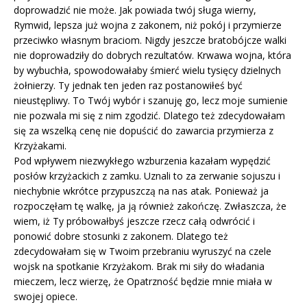
doprowadzić nie może. Jak powiada twój sługa wierny,
Rymwid, lepsza już wojna z zakonem, niż pokój i przymierze
przeciwko własnym braciom. Nigdy jeszcze bratobójcze walki
nie doprowadziły do dobrych rezultatów. Krwawa wojna, która
by wybuchła, spowodowałaby śmierć wielu tysięcy dzielnych
żołnierzy. Ty jednak ten jeden raz postanowiłeś być
nieustępliwy. To Twój wybór i szanuję go, lecz moje sumienie
nie pozwala mi się z nim zgodzić. Dlatego też zdecydowałam
się za wszelką cenę nie dopuścić do zawarcia przymierza z
Krzyżakami.
Pod wpływem niezwykłego wzburzenia kazałam wypędzić
posłów krzyżackich z zamku. Uznali to za zerwanie sojuszu i
niechybnie wkrótce przypuszczą na nas atak. Ponieważ ja
rozpoczęłam tę walkę, ja ją również zakończę. Zwłaszcza, że
wiem, iż Ty próbowałbyś jeszcze rzecz całą odwrócić i
ponowić dobre stosunki z zakonem. Dlatego też
zdecydowałam się w Twoim przebraniu wyruszyć na czele
wojsk na spotkanie Krzyżakom. Brak mi siły do władania
mieczem, lecz wierzę, że Opatrzność będzie mnie miała w
swojej opiece.