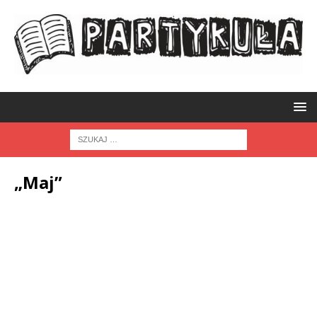
„Maj”