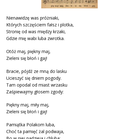
Nienawidzę was próżniaki,
Których szczęściem fałsz i plotka,
Stronię od was między krzaki,
Gdzie mię wabi luba zwrotka.
Otóż maj, piękny maj,
Zieleni się błoń i gaj!
Bracie, pójdź ze mną do lasku
Ucieszyć się dniem pogody.
Tam opodal od miast wrzasku
Zaśpiewajmy głosem zgody:
Piękny maj, miły maj,
Zieleni się błoń i gaj!
Pamiątka Polakom luba,
Choć ta pamięć żal podwaja,
Bo w niej nadzieja i chluba: