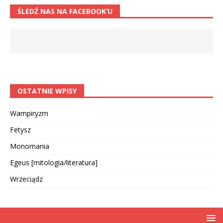
ŚLEDŹ NAS NA FACEBOOK’U
OSTATNIE WPISY
Wampiryzm
Fetysz
Monomania
Egeus [mitologia/literatura]
Wrzeciądz