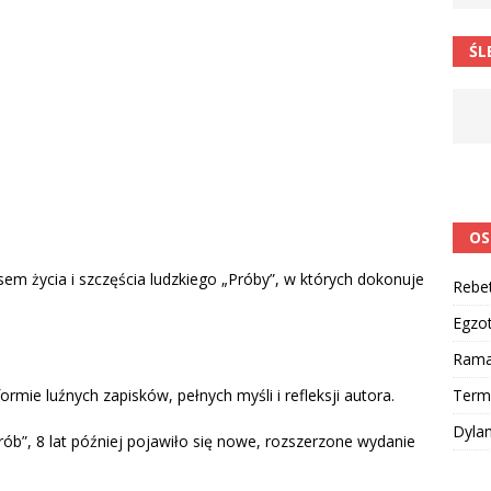
ŚL
OS
em życia i szczęścia ludzkiego „Próby”, w których dokonuje
Rebe
Egzo
Ram
Term
rmie luźnych zapisków, pełnych myśli i refleksji autora.
Dyla
rób”, 8 lat później pojawiło się nowe, rozszerzone wydanie