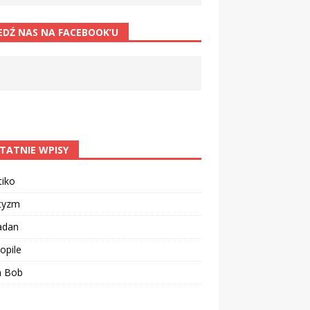
EDŹ NAS NA FACEBOOK’U
TATNIE WPISY
tiko
tyzm
adan
opile
n Bob