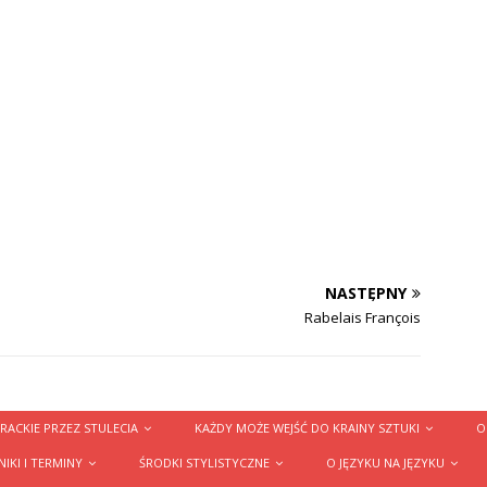
NASTĘPNY
Rabelais François
RACKIE PRZEZ STULECIA
KAŻDY MOŻE WEJŚĆ DO KRAINY SZTUKI
O
IKI I TERMINY
ŚRODKI STYLISTYCZNE
O JĘZYKU NA JĘZYKU