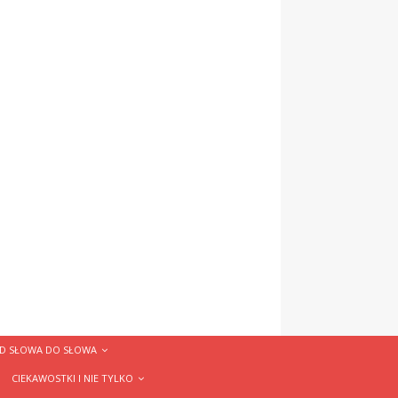
D SŁOWA DO SŁOWA
CIEKAWOSTKI I NIE TYLKO