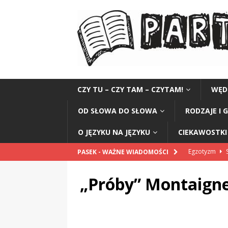
CZY TU – CZY TAM – CZYTAM!
WĘD
OD SŁOWA DO SŁOWA
RODZAJE I 
O JĘZYKU NA JĘZYKU
CIEKAWOSTKI 
Egzotyzm
S
PASEK - WAŻNE WIADOMOŚCI
Ramadan
C
„Próby” Montaigne
Termopile
Dylan Bob
Rebetiko
R