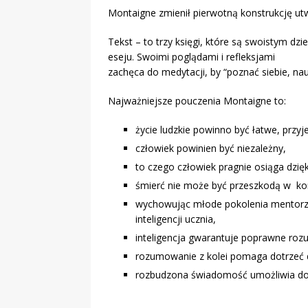
Montaigne zmienił pierwotną konstrukcję utw
Tekst – to trzy księgi, które są swoistym 
eseju. Swoimi poglądami i refleksjami
zachęca do medytacji, by “poznać siebie, nau
Najważniejsze pouczenia Montaigne to:
życie ludzkie powinno być łatwe, przy
człowiek powinien być niezależny,
to czego człowiek pragnie osiąga dzię
śmierć nie może być przeszkodą w korz
wychowując młode pokolenia mentorzy
inteligencji ucznia,
inteligencja gwarantuje poprawne ro
rozumowanie z kolei pomaga dotrzeć 
rozbudzona świadomość umożliwia dot