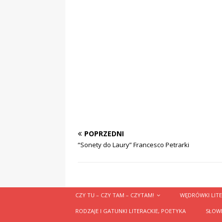
POPRZEDNI
“Sonety do Laury” Francesco Petrarki
CZY TU – CZY TAM – CZYTAM!
WĘDRÓWKI LITE
RODZAJE I GATUNKI LITERACKIE, POETYKA
SŁOWN