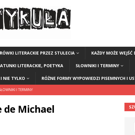
RÓWKI LITERACKIE PRZEZ STULECIA
KAŻDY MOŻE WEJŚĆ 
GATUNKI LITERACKIE, POETYKA
SŁOWNIKI I TERMINY
I NIE TYLKO
RÓŻNE FORMY WYPOWIEDZI PISEMNYCH I U
ŁOWNIKI I TERMINY
IEKAWOSTKI I NIE TYLKO
 de Michael
SZ
CIEKAWOSTKI I NIE TYLKO
TWÓRCY I ICH BIOGRAMY
ODZAJE I GATUNKI LITERACKIE, POETYKA