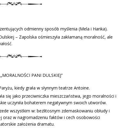
ezentujących odmienny sposób myślenia (Mela i Hanka).
ulskiej – Zapolska ośmieszyła zakłamaną moralność, ale
wałość.
„MORALNOŚCI PANI DULSKIEJ”
aryżu, kiedy grała w słynnym teatrze Antoine.
a się jako przeciwniczka mieszczaństwa, jego moralności i
skie uczyniła bohaterem negatywnym swoich utworów.
rzede wszystkim w: bezlitosnym zdemaskowaniu obłudy i
j oraz w nagromadzeniu faktów i cech osobowości
torskie założenia dramatu.