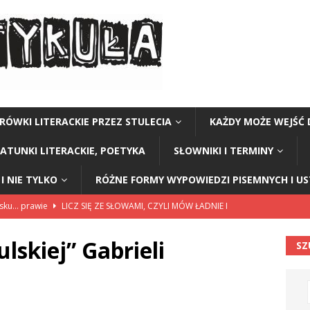
RÓWKI LITERACKIE PRZEZ STULECIA
KAŻDY MOŻE WEJŚĆ 
GATUNKI LITERACKIE, POETYKA
SŁOWNIKI I TERMINY
I NIE TYLKO
RÓŻNE FORMY WYPOWIEDZI PISEMNYCH I U
lsku… prawie
LICZ SIĘ ZE SŁOWAMI, CZYLI MÓW ŁADNIE I
lskiej” Gabrieli
SZ
114”
CZY TU - CZY TAM - CZYTAM!
rzej Stasiuk (z tomu „Opowieści galicyjskie”)
CZY TU - CZY TAM -