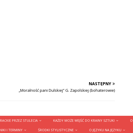
NASTĘPNY
„Moralność pani Dulskiej” G. Zapolskiej (bohaterowie)
RACKIE PRZEZ STULECIA
KAŻDY MOŻE WEJŚĆ DO KRAINY SZTUKI
O
IKI I TERMINY
ŚRODKI STYLISTYCZNE
O JĘZYKU NA JĘZYKU