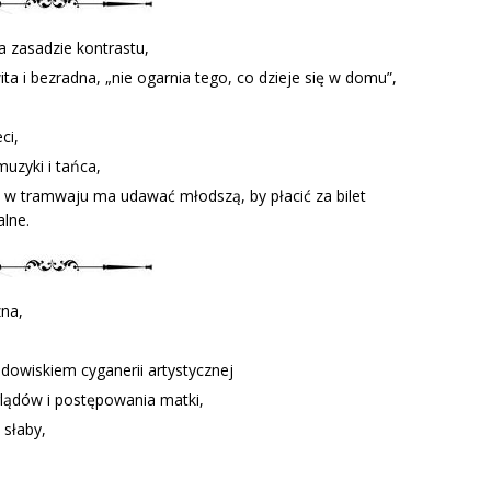
a zasadzie kontrastu,
ta i bezradna, „nie ogarnia tego, co dzieje się w domu”,
ci,
muzyki i tańca,
a w tramwaju ma udawać młodszą, by płacić za bilet
lne.
zna,
dowiskiem cyganerii artystycznej
ądów i postępowania matki,
 słaby,