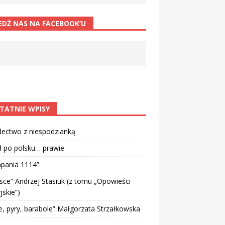
EDŹ NAS NA FACEBOOK’U
TATNIE WPISY
dectwo z niespodzianką
d po polsku… prawie
pania 1114”
sce” Andrzej Stasiuk (z tomu „Opowieści
jskie”)
e, pyry, barabole” Małgorzata Strzałkowska