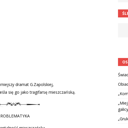
 barabole” Małgorzata Strzałkowska
ŁAMAŃCE JĘZYKOWE
ŚL
 niespodzianką
CIEKAWOSTKI I NIE TYLKO
OS
Świa
Obia
rniejszy dramat G.Zapolskiej,
śla się go jako tragifarsę mieszczańską.
„Kom
„Miej
galicy
PROBLEMATYKA
„Grul
mentalność mieszczańską,