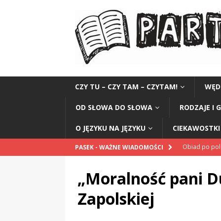
CZY TU – CZY TAM – CZYTAM!
WĘD
OD SŁOWA DO SŁOWA
RODZAJE I 
O JĘZYKU NA JĘZYKU
CIEKAWOSTKI 
Obiad po po
PASEK - WAŻNE WIADOMOŚCI
POPRAWNIE
„Moralność pani Du
„Kompania 1
Zapolskiej
„Miejsce” And
CZYTAM!