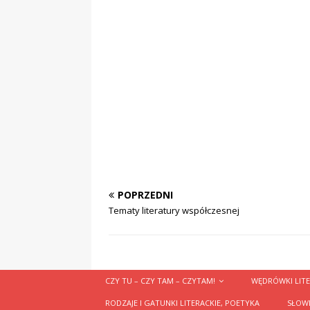
POPRZEDNI
Tematy literatury współczesnej
CZY TU – CZY TAM – CZYTAM!
WĘDRÓWKI LITE
RODZAJE I GATUNKI LITERACKIE, POETYKA
SŁOWN