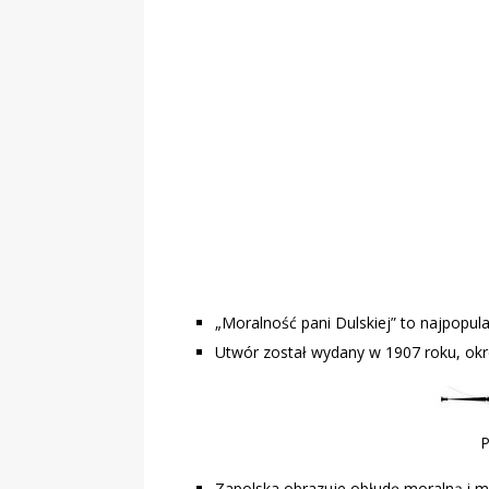
„Grule, pyry,
Świadectwo z
„Moralność pani Dulskiej” to najpopula
Utwór został wydany w 1907 roku, okre
Zapolska obrazuje obłudę moralną i 