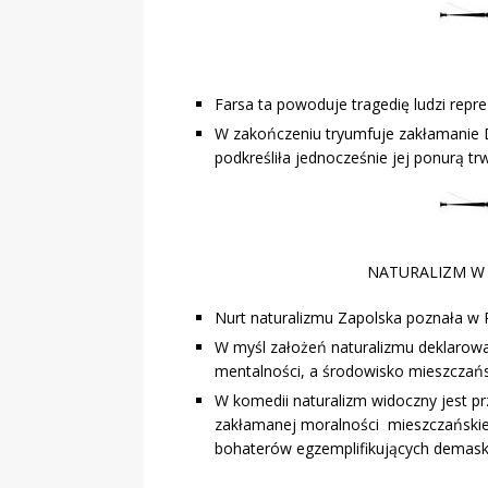
Farsa ta powoduje tragedię ludzi repr
W zakończeniu tryumfuje zakłamanie D
podkreśliła jednocześnie jej ponurą tr
NATURALIZM W 
Nurt naturalizmu Zapolska poznała w P
W myśl założeń naturalizmu deklarował
mentalności, a środowisko mieszczań
W komedii naturalizm widoczny jest p
zakłamanej moralności mieszczańskie
bohaterów egzemplifikujących demaska