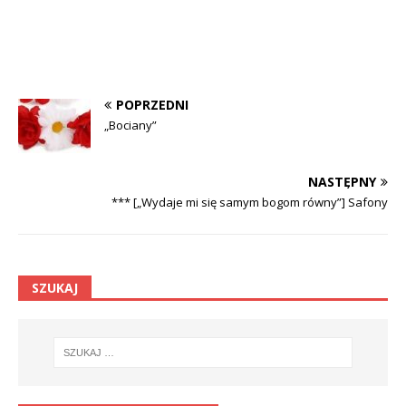
POPRZEDNI
„Bociany”
NASTĘPNY
*** [„Wydaje mi się samym bogom równy”] Safony
SZUKAJ