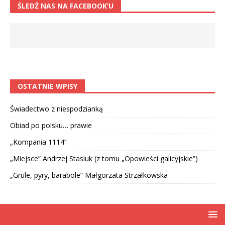
ŚLEDŹ NAS NA FACEBOOK’U
OSTATNIE WPISY
Świadectwo z niespodzianką
Obiad po polsku… prawie
„Kompania 1114”
„Miejsce” Andrzej Stasiuk (z tomu „Opowieści galicyjskie”)
„Grule, pyry, barabole” Małgorzata Strzałkowska