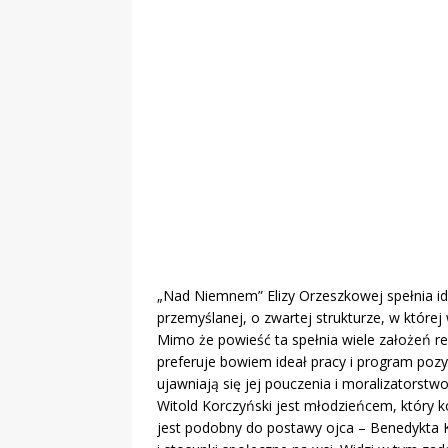
„Grule, pyry,
Świadectwo z
„Nad Niemnem” Elizy Orzeszkowej spełnia i
przemyślanej, o zwartej strukturze, w której
Mimo że powieść ta spełnia wiele założeń rea
preferuje bowiem ideał pracy i program pozy
ujawniają się jej pouczenia i moralizatorstwo
Witold Korczyński jest młodzieńcem, który ko
jest podobny do postawy ojca – Benedykta K