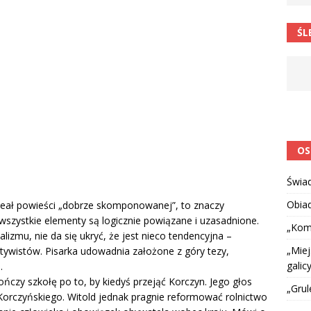
 barabole” Małgorzata Strzałkowska
ŁAMAŃCE JĘZYKOWE
ŚL
 niespodzianką
CIEKAWOSTKI I NIE TYLKO
OS
Świa
Obia
deał powieści „dobrze skomponowanej”, to znaczy
 wszystkie elementy są logicznie powiązane i uzasadnione.
„Kom
lizmu, nie da się ukryć, że jest nieco tendencyjna –
„Miej
tywistów. Pisarka udowadnia założone z góry tezy,
galicy
.
ńczy szkołę po to, by kiedyś przejąć Korczyn. Jego głos
„Grul
orczyńskiego. Witold jednak pragnie reformować rolnictwo