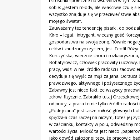
i stosunki społeczne na wsi. Widzi w tym za
sobie: „Jestem młody, ale właściwie czuję si
wszystko znajduje się w przeciwieństwie ab
mojego świata”.
Zauważamy też tendencję pisarki, do podziału
Kirło – legat i intrygant, wieczny gość Kor
gospodarstwa na swoją żonę. Równie negat
celów i znudzonym życiem, jest Teofil Różyc.
Korczyńska, wiecznie chora i rozkapryszona, 
Bohatyrowicz, człowiek pracowity i uczciwy.
pracy, widzi w niej źródło radości i zadowol
decyduje się wyjść za mąż za Jana. Odrzuca
prawdziwego, aktywnego i pożytecznego życ
Zabawny jest nieco fakt, że wszyscy pracowic
zdrowi fizycznie. Zabrakło tutaj Orzeszkowej
od pracy, a praca to nie tylko źródło radości i
„Podejrzana” jest także miłość głównych boh
spędzała czas raczej na niczym, toteż jej ży
w zaścianku, kontakty w polu, odwiedziny mog
wartości życia. Miłość ta jest nieco „papie
jako dowód założonej tezy, że pracowici będą