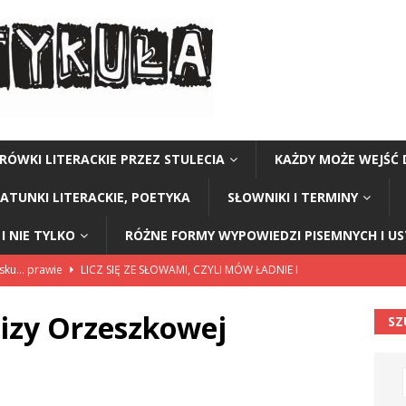
RÓWKI LITERACKIE PRZEZ STULECIA
KAŻDY MOŻE WEJŚĆ 
GATUNKI LITERACKIE, POETYKA
SŁOWNIKI I TERMINY
I NIE TYLKO
RÓŻNE FORMY WYPOWIEDZI PISEMNYCH I U
lsku… prawie
LICZ SIĘ ZE SŁOWAMI, CZYLI MÓW ŁADNIE I
izy Orzeszkowej
SZ
114”
CZY TU - CZY TAM - CZYTAM!
rzej Stasiuk (z tomu „Opowieści galicyjskie”)
CZY TU - CZY TAM -