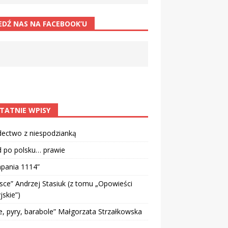
EDŹ NAS NA FACEBOOK’U
TATNIE WPISY
dectwo z niespodzianką
d po polsku… prawie
pania 1114”
sce” Andrzej Stasiuk (z tomu „Opowieści
jskie”)
e, pyry, barabole” Małgorzata Strzałkowska