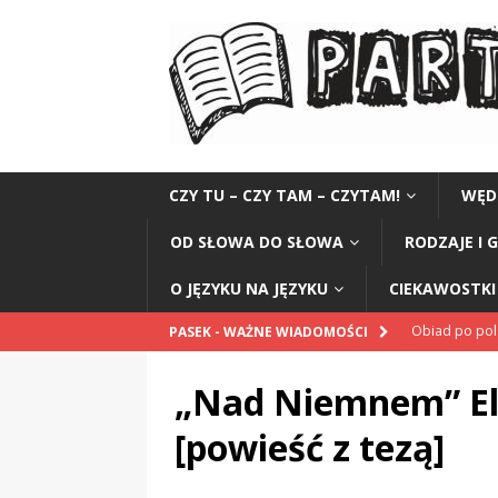
CZY TU – CZY TAM – CZYTAM!
WĘD
OD SŁOWA DO SŁOWA
RODZAJE I 
O JĘZYKU NA JĘZYKU
CIEKAWOSTKI 
Obiad po po
PASEK - WAŻNE WIADOMOŚCI
POPRAWNIE
„Nad Niemnem” El
„Kompania 1
[powieść z tezą]
„Miejsce” And
CZYTAM!