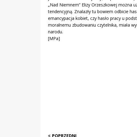
„Nad Niemnem” Elizy Orzeszkowej można uzn
tendencyjną. Znalazły tu bowiem odbicie hasła
emancypacja kobiet, czy hasło pracy u pods
moralnemu zbudowaniu czytelnika, miała wyr
narodu.
[MPa]
POPRZEDNI