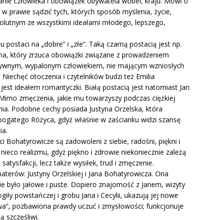
danie człowieka i obowiązek obywatela wobec kraju. Mówi o
ę w prawie sądzić tych, których sposób myślenia, życie,
solutnym ze wszystkimi ideałami młodego, lepszego,
 postaci na „dobre” i „złe”. Taką czarną postacią jest np.
czyna, który zrzuca obowiązki związane z prowadzeniem
ywnym, wypalonym człowiekiem, nie mającym wzniosłych
 Niechęć otoczenia i czytelników budzi też Emilia
jest ideałem romantyczki. Białą postacią jest natomiast Jan
 Mimo zmęczenia, jakie mu towarzyszy podczas ciężkiej
enia. Podobne cechy posiada Justyna Orzelska, która
 bogatego Różyca, gdyż właśnie w zaścianku widzi szansę
ia.
i Bohatyrowicze są zadowoleni z siebie, radośni, piękni i
 nieco realizmu, gdyż piękno i zdrowie niekoniecznie zależą
 satysfakcji, lecz także wysiłek, trud i zmęczenie.
aterów: Justyny Orzelskiej i Jana Bohatyrowicza. Ona
cie było jałowe i puste. Dopiero znajomość z Janem, wizyty
iły powstańczej i grobu Jana i Cecylii, ukazują jej nowe
rowa”, pozbawiona prawdy uczuć i zmysłowości; funkcjonuje
 szczęśliwi.