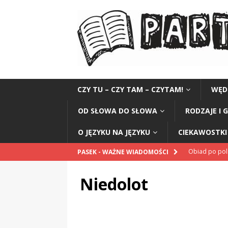
CZY TU – CZY TAM – CZYTAM!
WĘD
OD SŁOWA DO SŁOWA
RODZAJE I 
O JĘZYKU NA JĘZYKU
CIEKAWOSTKI 
Obiad po po
PASEK - WAŻNE WIADOMOŚCI
POPRAWNIE
Niedolot
„Kompania 1
„Miejsce” And
CZYTAM!