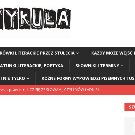
RÓWKI LITERACKIE PRZEZ STULECIA
KAŻDY MOŻE WEJŚĆ 
GATUNKI LITERACKIE, POETYKA
SŁOWNIKI I TERMINY
I NIE TYLKO
RÓŻNE FORMY WYPOWIEDZI PISEMNYCH I U
lsku… prawie
LICZ SIĘ ZE SŁOWAMI, CZYLI MÓW ŁADNIE I
SZ
114”
CZY TU - CZY TAM - CZYTAM!
rzej Stasiuk (z tomu „Opowieści galicyjskie”)
CZY TU - CZY TAM -