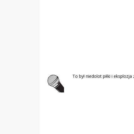
„Grule, pyry,
Świadectwo z
To był niedolot piłki i eksplozj