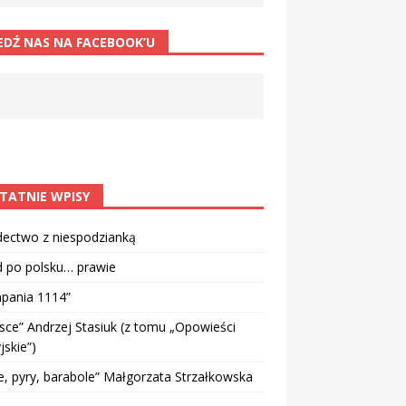
EDŹ NAS NA FACEBOOK’U
TATNIE WPISY
dectwo z niespodzianką
d po polsku… prawie
pania 1114”
sce” Andrzej Stasiuk (z tomu „Opowieści
jskie”)
e, pyry, barabole” Małgorzata Strzałkowska