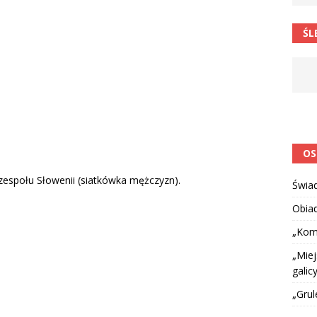
 barabole” Małgorzata Strzałkowska
ŁAMAŃCE JĘZYKOWE
ŚL
 niespodzianką
CIEKAWOSTKI I NIE TYLKO
OS
a zespołu Słowenii (siatkówka mężczyzn).
Świa
Obia
„Kom
„Miej
galicy
„Grul