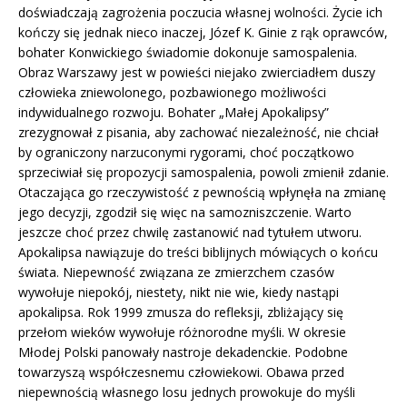
doświadczają zagrożenia poczucia własnej wolności. Życie ich
kończy się jednak nieco inaczej, Józef K. Ginie z rąk oprawców,
bohater Konwickiego świadomie dokonuje samospalenia.
Obraz Warszawy jest w powieści niejako zwierciadłem duszy
człowieka zniewolonego, pozbawionego możliwości
indywidualnego rozwoju. Bohater „Małej Apokalipsy”
zrezygnował z pisania, aby zachować niezależność, nie chciał
by ograniczony narzuconymi rygorami, choć początkowo
sprzeciwiał się propozycji samospalenia, powoli zmienił zdanie.
Otaczająca go rzeczywistość z pewnością wpłynęła na zmianę
jego decyzji, zgodził się więc na samozniszczenie. Warto
jeszcze choć przez chwilę zastanowić nad tytułem utworu.
Apokalipsa nawiązuje do treści biblijnych mówiących o końcu
świata. Niepewność związana ze zmierzchem czasów
wywołuje niepokój, niestety, nikt nie wie, kiedy nastąpi
apokalipsa. Rok 1999 zmusza do refleksji, zbliżający się
przełom wieków wywołuje różnorodne myśli. W okresie
Młodej Polski panowały nastroje dekadenckie. Podobne
towarzyszą współczesnemu człowiekowi. Obawa przed
niepewnością własnego losu jednych prowokuje do myśli