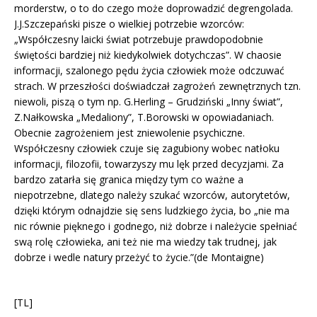
morderstw, o to do czego może doprowadzić degrengolada.
J.J.Szczepański pisze o wielkiej potrzebie wzorców:
„Współczesny laicki świat potrzebuje prawdopodobnie
świętości bardziej niż kiedykolwiek dotychczas”. W chaosie
informacji, szalonego pędu życia człowiek może odczuwać
strach. W przeszłości doświadczał zagrożeń zewnętrznych tzn.
niewoli, piszą o tym np. G.Herling – Grudziński „Inny świat”,
Z.Nałkowska „Medaliony”, T.Borowski w opowiadaniach.
Obecnie zagrożeniem jest zniewolenie psychiczne.
Współczesny człowiek czuje się zagubiony wobec natłoku
informacji, filozofii, towarzyszy mu lęk przed decyzjami. Za
bardzo zatarła się granica między tym co ważne a
niepotrzebne, dlatego należy szukać wzorców, autorytetów,
dzięki którym odnajdzie się sens ludzkiego życia, bo „nie ma
nic równie pięknego i godnego, niż dobrze i należycie spełniać
swą rolę człowieka, ani też nie ma wiedzy tak trudnej, jak
dobrze i wedle natury przeżyć to życie.”(de Montaigne)
[TL]