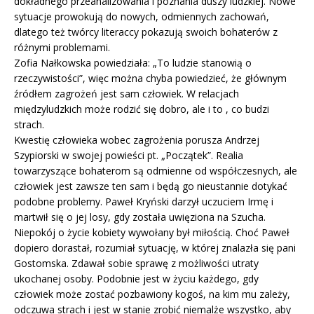
dokładnego przeanalizowania i poznania duszy ludzkiej. Nowe
sytuacje prowokują do nowych, odmiennych zachowań,
dlatego też twórcy literaccy pokazują swoich bohaterów z
różnymi problemami.
Zofia Nałkowska powiedziała: „To ludzie stanowią o
rzeczywistości”, więc można chyba powiedzieć, że głównym
źródłem zagrożeń jest sam człowiek. W relacjach
międzyludzkich może rodzić się dobro, ale i to , co budzi
strach.
Kwestię człowieka wobec zagrożenia porusza Andrzej
Szypiorski w swojej powieści pt. „Początek”. Realia
towarzyszące bohaterom są odmienne od współczesnych, ale
człowiek jest zawsze ten sam i będą go nieustannie dotykać
podobne problemy. Paweł Kryński darzył uczuciem Irmę i
martwił się o jej losy, gdy została uwięziona na Szucha.
Niepokój o życie kobiety wywołany był miłością. Choć Paweł
dopiero dorastał, rozumiał sytuację, w której znalazła się pani
Gostomska. Zdawał sobie sprawę z możliwości utraty
ukochanej osoby. Podobnie jest w życiu każdego, gdy
człowiek może zostać pozbawiony kogoś, na kim mu zależy,
odczuwa strach i jest w stanie zrobić niemalże wszystko, aby