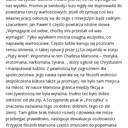
nas wysiłku. Promocja swobody i luzu nigdy nie doprowadzi do
powstania rzeczy wartościowych. Jeżeli otrzymuję coś bez
własnej pracy odnoszę się do tego z mniejszym bądź żadnym
szacunkiem. Jan Paweł II często powtarza istotne słowa
„Wymagajcie od siebie, choćby inni przestali od was
wymagać”. Tylko wysiłkiem można osiągną wszystko, co
naprawdę wartościowe. Często ludzie kierują się pozorami
sensu istnienia, o takiej sytuacji pisze J.J.Szczepański w eseju
„Piąty Anioł”. Wspomina w nim Charlesa Mansona – mistyka,
erotomana, narkomana, tyrana…, który ogłosił się Chrystusem
i manipulował ludźmi. Z pewnością był zagrożniem dla
społeczeństwa. Jego nauka opierała się na filozofii wolności
(współczesna kultura także ją promuje), nie było tam miejsca
na miłość. W nauce Mansona granica między fikcją a
rzeczywistością nie była wyraźna, trudno też było dobro
odróżnić od zła (np. A.Szczypiorski pisał w „Początku” o
znaczeniu nazwania tego co dobre, dobrem, tego co złe
złem). Tam gdzie brak miłości rozwój człowieka nie może
przebiegać prawidłowo, następuje dewaluacja osobowości.
Przyjęcie filozofii Mansona często zmuszało do popełniania