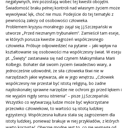
negatywnych, inni pozostają wobec tej kwestii obojętni.
Świadomość braku pełnej kontroli nad własnym życiem może
wywoływać lęk, choć nie musi. Podejście do tej tematyki z
pewnością zależy od osobowości człowieka.
Problemem kryzysu moralnego zajął się J.J.Szczepański w
utworze „Przed nieznanym trybunałem”. Zamieścił tam eseje,
w których porusza kwestie zagrożeń współczesnego
człowieka. Próbuje odpowiedzieć na pytanie – jaki wpływ na
kształtowanie się osobowości ma współczesny świat. W eseju
pt. „Święty” zastanawia się nad czynem Maksymiliana Marii
Kolbego. Bohater dał swoim życiem świadectwo wiary, a
jednocześnie udowodnił, że siła człowieka tkwi nie w
narzędziach jakie wytwarza, ale w jego wnętrzu. „Człowiek
współczesny nie przestał być istotą religijną, bo żadne
najdoskonalej sprawne narzędzie nie ochroni go przed lękiem i
nie wyjaśni nigdy sensu istnienia” – pisze J.J.Szczepański.
Wszystko co wytwarzają ludzie może być wykorzystane
przeciwko człowiekowi, to wartości są istotą ludzkiej
egzystencji. Współczesna kultura stała się zagrożeniem dla
istoty ludzkiej, ponieważ brakuje w niej przykładów, z których
warto korzystać. Obecnie modne jest to, co nie wymaga od