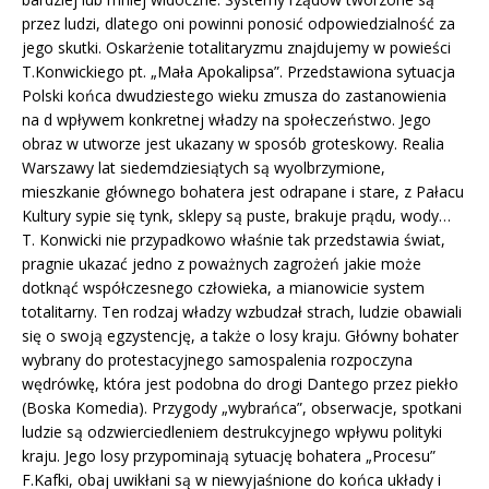
przez ludzi, dlatego oni powinni ponosić odpowiedzialność za
jego skutki. Oskarżenie totalitaryzmu znajdujemy w powieści
T.Konwickiego pt. „Mała Apokalipsa”. Przedstawiona sytuacja
Polski końca dwudziestego wieku zmusza do zastanowienia
na d wpływem konkretnej władzy na społeczeństwo. Jego
obraz w utworze jest ukazany w sposób groteskowy. Realia
Warszawy lat siedemdziesiątych są wyolbrzymione,
mieszkanie głównego bohatera jest odrapane i stare, z Pałacu
Kultury sypie się tynk, sklepy są puste, brakuje prądu, wody…
T. Konwicki nie przypadkowo właśnie tak przedstawia świat,
pragnie ukazać jedno z poważnych zagrożeń jakie może
dotknąć współczesnego człowieka, a mianowicie system
totalitarny. Ten rodzaj władzy wzbudzał strach, ludzie obawiali
się o swoją egzystencję, a także o losy kraju. Główny bohater
wybrany do protestacyjnego samospalenia rozpoczyna
wędrówkę, która jest podobna do drogi Dantego przez piekło
(Boska Komedia). Przygody „wybrańca”, obserwacje, spotkani
ludzie są odzwierciedleniem destrukcyjnego wpływu polityki
kraju. Jego losy przypominają sytuację bohatera „Procesu”
F.Kafki, obaj uwikłani są w niewyjaśnione do końca układy i