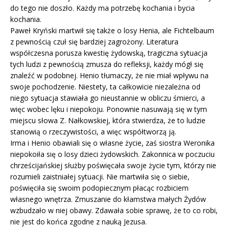
do tego nie doszło. Każdy ma potrzebę kochania i bycia
kochania.
Paweł Kryński martwił się także o losy Henia, ale Fichtelbaum
z pewnością czuł się bardziej zagrożony. Literatura
współczesna porusza kwestię żydowską, tragiczna sytuacja
tych ludzi z pewnością zmusza do refleksji, każdy mógł się
znaleźć w podobnej. Henio tłumaczy, że nie miał wpływu na
swoje pochodzenie. Niestety, ta całkowicie niezależna od
niego sytuacja stawiała go nieustannie w obliczu śmierci, a
więc wobec lęku i niepokoju. Ponownie nasuwają się w tym
miejscu słowa Z. Nałkowskiej, która stwierdza, że to ludzie
stanowią o rzeczywistości, a więc współtworzą ją.
Irma i Henio obawiali się o własne życie, zaś siostra Weronika
niepokoiła się o losy dzieci żydowskich. Zakonnica w poczuciu
chrześcijańskiej służby poświęcała swoje życie tym, którzy nie
rozumieli zaistniałej sytuacji. Nie martwiła się o siebie,
poświęciła się swoim podopiecznym płacąc rozbiciem
własnego wnętrza. Zmuszanie do kłamstwa małych Żydów
wzbudzało w niej obawy. Zdawała sobie sprawę, że to co robi,
nie jest do końca zgodne z nauką Jezusa.