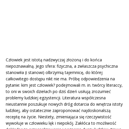
Człowiek jest istotą nadzwyczaj złożoną i do końca
niepoznawalną. Jego sfera: fizyczna, a zwłaszcza psychiczna
stanowiła (i stanowi) olbrzymią tajemnicę, do której
całkowitego dostępu nikt nie ma. Próbę odpowiedzenia na
pytanie: kim jest człowiek? podejmowali m. in. twórcy literaccy,
to oni w swoich dziełach po dziś dzień usiłują zrozumieć
problemy ludzkiej egzystencji. Literatura współczesna
nieustannie poszukuje nowych dróg dotarcia do wnętrza istoty
ludzkiej, aby ostatecznie zaproponować najdoskonalszą
receptę na życie. Niestety, zmieniająca się rzeczywistość
wywołuje w człowieku lęk i niepokój. Zakłóca to możliwość