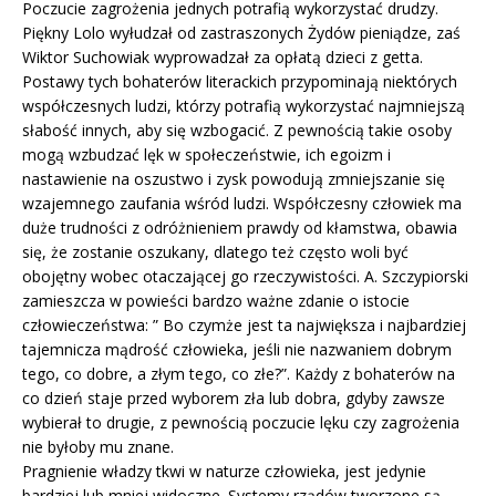
Poczucie zagrożenia jednych potrafią wykorzystać drudzy.
Piękny Lolo wyłudzał od zastraszonych Żydów pieniądze, zaś
Wiktor Suchowiak wyprowadzał za opłatą dzieci z getta.
Postawy tych bohaterów literackich przypominają niektórych
współczesnych ludzi, którzy potrafią wykorzystać najmniejszą
słabość innych, aby się wzbogacić. Z pewnością takie osoby
mogą wzbudzać lęk w społeczeństwie, ich egoizm i
nastawienie na oszustwo i zysk powodują zmniejszanie się
wzajemnego zaufania wśród ludzi. Współczesny człowiek ma
duże trudności z odróżnieniem prawdy od kłamstwa, obawia
się, że zostanie oszukany, dlatego też często woli być
obojętny wobec otaczającej go rzeczywistości. A. Szczypiorski
zamieszcza w powieści bardzo ważne zdanie o istocie
człowieczeństwa: ” Bo czymże jest ta największa i najbardziej
tajemnicza mądrość człowieka, jeśli nie nazwaniem dobrym
tego, co dobre, a złym tego, co złe?”. Każdy z bohaterów na
co dzień staje przed wyborem zła lub dobra, gdyby zawsze
wybierał to drugie, z pewnością poczucie lęku czy zagrożenia
nie byłoby mu znane.
Pragnienie władzy tkwi w naturze człowieka, jest jedynie
bardziej lub mniej widoczne. Systemy rządów tworzone są