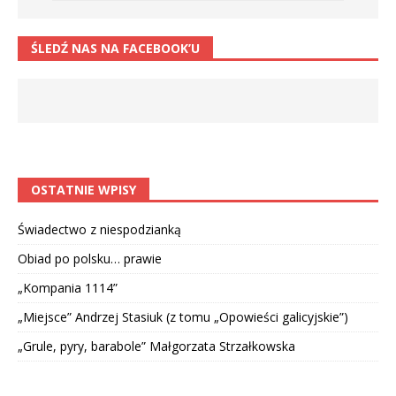
ŚLEDŹ NAS NA FACEBOOK’U
OSTATNIE WPISY
Świadectwo z niespodzianką
Obiad po polsku… prawie
„Kompania 1114”
„Miejsce” Andrzej Stasiuk (z tomu „Opowieści galicyjskie”)
„Grule, pyry, barabole” Małgorzata Strzałkowska