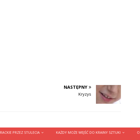
NASTĘPNY
Kryzys
RACKIE PRZEZ STULECIA
KAŻDY MOŻE WEJŚĆ DO KRAINY SZTUKI
O