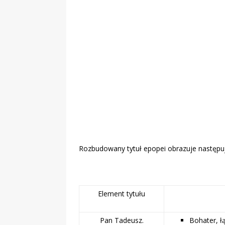
„Grule, pyry,
Świadectwo z
Rozbudowany tytuł epopei obrazuje następuj
Element tytułu
Pan Tadeusz.
Bohater, ł