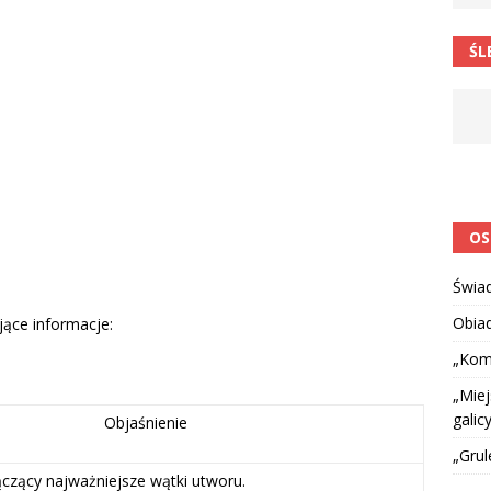
 barabole” Małgorzata Strzałkowska
ŁAMAŃCE JĘZYKOWE
ŚL
 niespodzianką
CIEKAWOSTKI I NIE TYLKO
OS
Świa
Obia
ące informacje:
„Kom
„Miej
galicy
Objaśnienie
„Grul
ączący najważniejsze wątki utworu.