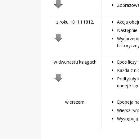
Zobrazowana
z roku 1811 i 1812,
Akcja obejm
Następnie 
Wydarzenia
historyczn
w dwunastu księgach
Epos liczy 
Każda z nic
Podtytuły 
danej księ
wierszem.
Epopeja na
Wiersz rym
Występują 