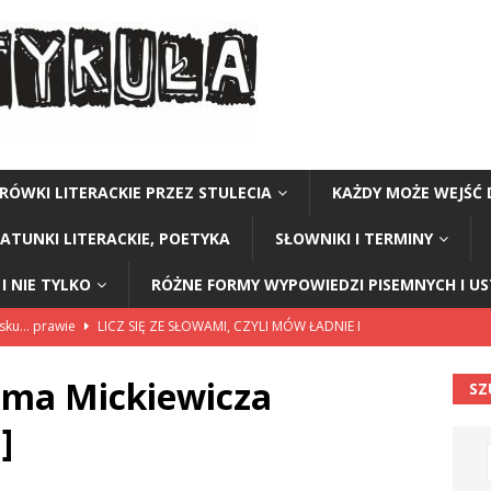
RÓWKI LITERACKIE PRZEZ STULECIA
KAŻDY MOŻE WEJŚĆ 
GATUNKI LITERACKIE, POETYKA
SŁOWNIKI I TERMINY
I NIE TYLKO
RÓŻNE FORMY WYPOWIEDZI PISEMNYCH I U
lsku… prawie
LICZ SIĘ ZE SŁOWAMI, CZYLI MÓW ŁADNIE I
ama Mickiewicza
SZ
114”
CZY TU - CZY TAM - CZYTAM!
]
rzej Stasiuk (z tomu „Opowieści galicyjskie”)
CZY TU - CZY TAM -