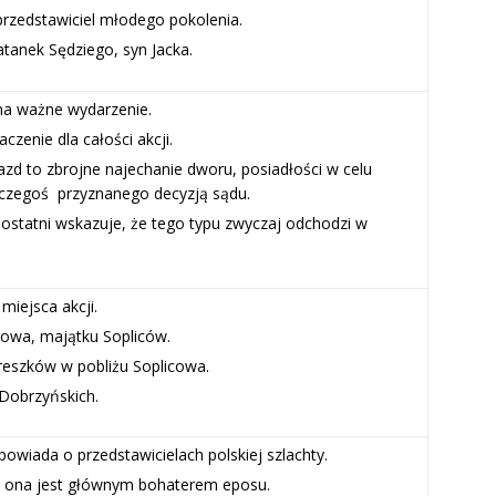
 przedstawiciel młodego pokolenia.
atanek Sędziego, syn Jacka.
na ważne wydarzenie.
czenie dla całości akcji.
zd to zbrojne najechanie dworu, posiadłości w celu
czegoś przyznanego decyzją sądu.
 ostatni wskazuje, że tego typu zwyczaj odchodzi w
.
miejsca akcji.
cowa, majątku Sopliców.
eszków w pobliżu Soplicowa.
Dobrzyńskich.
powiada o przedstawicielach polskiej szlachty.
e ona jest głównym bohaterem eposu.