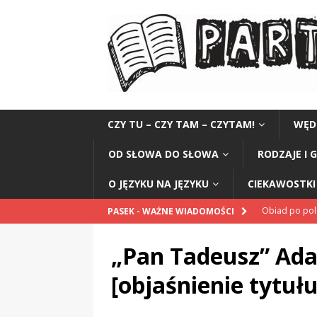
CZY TU – CZY TAM – CZYTAM!
WĘD
OD SŁOWA DO SŁOWA
RODZAJE I 
O JĘZYKU NA JĘZYKU
CIEKAWOSTKI 
Obiad po po
PASEK - WAŻNE WIADOMOŚCI
POPRAWNIE
„Pan Tadeusz” Ad
„Kompania 1
[objaśnienie tytułu
„Miejsce” And
CZYTAM!