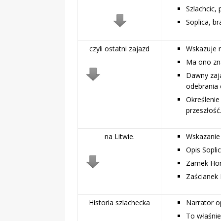
Szlachcic,
Soplica, br
czyli ostatni zajazd
Wskazuje 
Ma ono zna
Dawny zaja
odebrania 
Określenie
przeszłość
na Litwie.
Wskazanie 
Opis Sopli
Zamek Hor
Zaścianek 
Historia szlachecka
Narrator o
To właśni