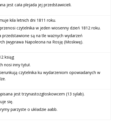
 jest cała plejada jej przedstawicieli.
uje kila letnich dni 1811 roku.
przenosi czytelnika w jeden wiosenny dzień 1812 roku.
 przedstawione są na tle ważnych wydarzeń
ych (wyprawa Napoleona na Rosję (Moskwę).
12 ksiąg
h nosi inny tytuł.
kierunkują czytelnika ku wydarzeniom opowiadanych w
dze.
pisana jest trzynastozgłoskowcem (13 sylab).
uje się.
rymy parzyste o układzie aabb.