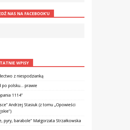
EDŹ NAS NA FACEBOOK’U
TATNIE WPISY
dectwo z niespodzianką
d po polsku… prawie
pania 1114”
sce” Andrzej Stasiuk (z tomu „Opowieści
jskie”)
e, pyry, barabole” Małgorzata Strzałkowska