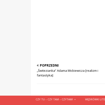
POPRZEDNI
„Świtezianka” Adama Mickiewicza [realizm i
fantastyka]
CZY TU – CZY TAM – CZYTAM!
WĘDRÓWKI LITE