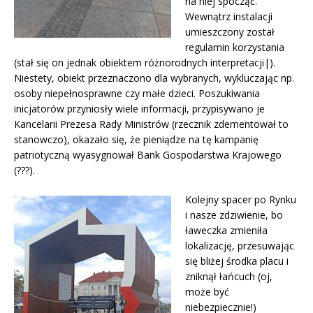
na niej spocząć.
Wewnątrz instalacji
umieszczony został
regulamin korzystania
(stał się on jednak obiektem różnorodnych interpretacji|).
Niestety, obiekt przeznaczono dla wybranych, wykluczając np.
osoby niepełnosprawne czy małe dzieci. Poszukiwania
inicjatorów przyniosły wiele informacji, przypisywano je
Kancelarii Prezesa Rady Ministrów (rzecznik zdementował to
stanowczo), okazało się, że pieniądze na tę kampanię
patriotyczną wyasygnował Bank Gospodarstwa Krajowego
(???).
Kolejny spacer po Rynku
i nasze zdziwienie, bo
ławeczka zmieniła
lokalizację, przesuwając
się bliżej środka placu i
zniknął łańcuch (oj,
może być
niebezpiecznie!)