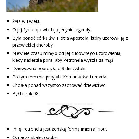
Żyła w I wieku.
O jej życiu opowiadają jedynie legendy.
Była ponoć córką św. Piotra Apostoła, który uzdrowił ją z
przewlekłej choroby.
Niewiele czasu minęło od jej cudownego uzdrowienia,
kiedy nadeszła pora, aby Petronela wyszła za mąż.
Dziewczyna poprosiła o 3 dni zwłoki.
Po tym terminie przyjęła Komunię św. i umarła.
Chciała ponad wszystko zachować dziewictwo.
Był to rok 98.
Imię Petronela jest żeńską formą imienia Piotr.
Oznacza skałę, opokę.