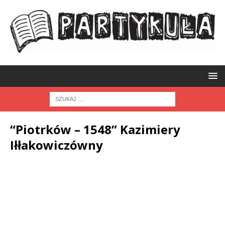
“Piotrków – 1548” Kazimiery
Iłłakowiczówny