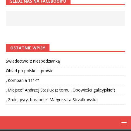
ŚLEDŹ NAS NA FACEBOOK’U
OSTATNIE WPISY
Świadectwo z niespodzianką
Obiad po polsku… prawie
„Kompania 1114”
„Miejsce” Andrzej Stasiuk (z tomu „Opowieści galicyjskie”)
„Grule, pyry, barabole” Małgorzata Strzałkowska