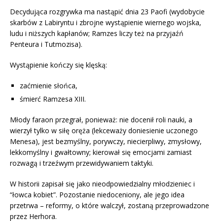
Decydująca rozgrywka ma nastąpić dnia 23 Paofi (wydobycie
skarbów z Labiryntu i zbrojne wystąpienie wiernego wojska,
ludu i niższych kapłanów; Ramzes liczy też na przyjaźń
Penteura i Tutmozisa).
Wystąpienie kończy się klęską:
zaćmienie słońca,
śmierć Ramzesa XIII.
Młody faraon przegrał, ponieważ: nie docenił roli nauki, a
wierzył tylko w siłę oręża (lekceważy doniesienie uczonego
Menesa), jest bezmyślny, porywczy, niecierpliwy, zmysłowy,
lekkomyślny i gwałtowny; kierował się emocjami zamiast
rozwagą i trzeźwym przewidywaniem taktyki.
W historii zapisał się jako nieodpowiedzialny młodzieniec i
“łowca kobiet”. Pozostanie niedoceniony, ale jego idea
przetrwa – reformy, o które walczył, zostaną przeprowadzone
przez Herhora.