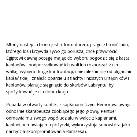
Młody następca tronu jest reformatorem: pragnie bronić ludu,
którego los i krzywda żywo go porusza; chce przywrócić
Egiptowi dawną potęgę mając do wyboru pogodzić się z kastą
kapłanów i podporządkować ich woli lub rozpocząć z nimi
walkę, wybiera drogę konfrontacji; uniezależnić się od oligarchii
kapłańskiej i znaleźć oparcie u szlachty i niższych urzędników i
kapłanów; planuje sięgnięcie do skarbów Labiryntu, by
spożytkować je dla dobra kraju.
Popada w otwarty konflikt z kapłanami (czyni Herhorowi uwagi
odnośnie skarabeusza zdobiącego jego głowę, Pentuer
odmawia mu swego współudziału w walce z kapłanami,
kapłani odmawiają mu pożyczki, wykorzystują sobowtóra jako
narzędzia skompromitowania Ramzesa).