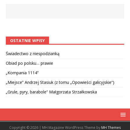
OSTATNIE WPISY
Świadectwo z niespodzianką
Obiad po polsku… prawie
„Kompania 1114”
„Miejsce” Andrzej Stasiuk (z tomu „Opowieści galicyjskie”)
„Grule, pyry, barabole” Małgorzata Strzałkowska
Copyright © 2026 | MH Magazine WordPress Theme by
MH Themes