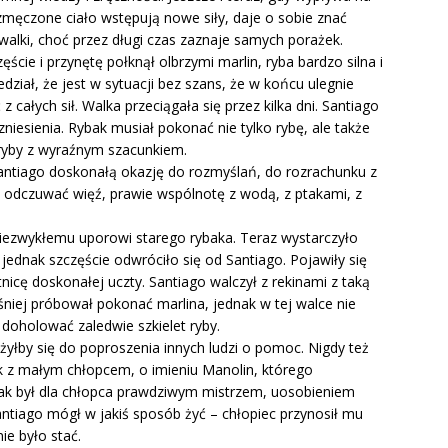
zmęczone ciało wstępują nowe siły, daje o sobie znać
walki, choć przez długi czas zaznaje samych porażek.
cie i przynętę połknął olbrzymi marlin, ryba bardzo silna i
dział, że jest w sytuacji bez szans, że w końcu ulegnie
 z całych sił. Walka przeciągała się przez kilka dni. Santiago
 zniesienia. Rybak musiał pokonać nie tylko rybę, ale także
 ryby z wyraźnym szacunkiem.
Santiago doskonałą okazję do rozmyślań, do rozrachunku z
ł odczuwać więź, prawie wspólnotę z wodą, z ptakami, z
 niezwykłemu uporowi starego rybaka. Teraz wystarczyło
ednak szczęście odwróciło się od Santiago. Pojawiły się
tnicę doskonałej uczty. Santiago walczył z rekinami z taką
śniej próbował pokonać marlina, jednak w tej walce nie
doholować zaledwie szkielet ryby.
żyłby się do poproszenia innych ludzi o pomoc. Nigdy też
nak z małym chłopcem, o imieniu Manolin, którego
bak był dla chłopca prawdziwym mistrzem, uosobieniem
antiago mógł w jakiś sposób żyć – chłopiec przynosił mu
ie było stać.