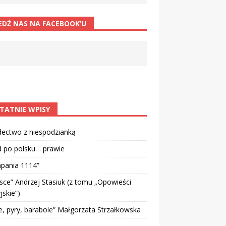
EDŹ NAS NA FACEBOOK’U
TATNIE WPISY
dectwo z niespodzianką
d po polsku… prawie
pania 1114”
sce” Andrzej Stasiuk (z tomu „Opowieści
jskie”)
e, pyry, barabole” Małgorzata Strzałkowska