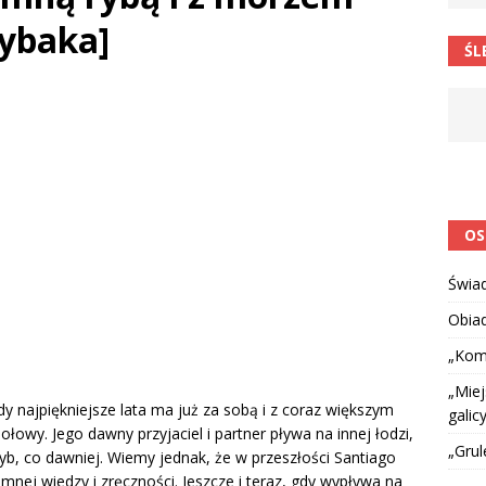
 barabole” Małgorzata Strzałkowska
ŁAMAŃCE JĘZYKOWE
rybaka]
ŚL
 niespodzianką
CIEKAWOSTKI I NIE TYLKO
OS
Świa
Obia
„Kom
„Miej
najpiękniejsze lata ma już za sobą i z coraz większym
galicy
owy. Jego dawny przyjaciel i partner pływa na innej łodzi,
„Grul
 ryb, co dawniej. Wiemy jednak, że w przeszłości Santiago
mnej wiedzy i zręczności. Jeszcze i teraz, gdy wypływa na