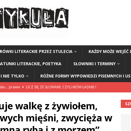
RÓWKI LITERACKIE PRZEZ STULECIA
KAŻDY MOŻE WEJŚĆ 
GATUNKI LITERACKIE, POETYKA
SŁOWNIKI I TERMINY
I NIE TYLKO
RÓŻNE FORMY WYPOWIEDZI PISEMNYCH I U
lsku… prawie
LICZ SIĘ ZE SŁOWAMI, CZYLI MÓW ŁADNIE I
uje walkę z żywiołem,
SZ
114”
CZY TU - CZY TAM - CZYTAM!
swych mięśni, zwycięża w
rzej Stasiuk (z tomu „Opowieści galicyjskie”)
CZY TU - CZY TAM -
mną rybą i z morzem”