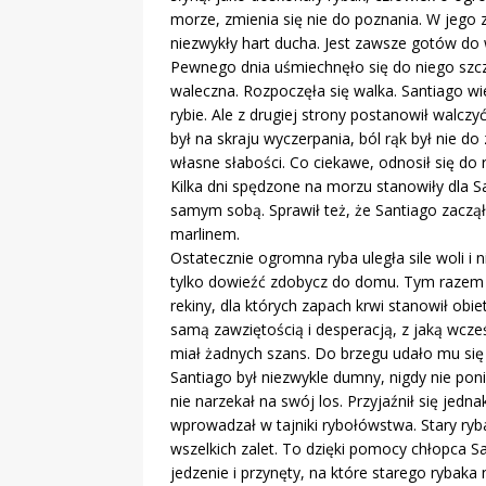
morze, zmienia się nie do poznania. W jego 
niezwykły hart ducha. Jest zawsze gotów do 
Pewnego dnia uśmiechnęło się do niego szczęś
waleczna. Rozpoczęła się walka. Santiago wie
rybie. Ale z drugiej strony postanowił walczyć
był na skraju wyczerpania, ból rąk był nie do
własne słabości. Co ciekawe, odnosił się do
Kilka dni spędzone na morzu stanowiły dla 
samym sobą. Sprawił też, że Santiago zaczą
marlinem.
Ostatecznie ogromna ryba uległa sile woli i
tylko dowieźć zdobycz do domu. Tym razem j
rekiny, dla których zapach krwi stanowił obie
samą zawziętością i desperacją, z jaką wcze
miał żadnych szans. Do brzegu udało mu się 
Santiago był niezwykle dumny, nigdy nie poni
nie narzekał na swój los. Przyjaźnił się jed
wprowadzał w tajniki rybołówstwa. Stary ry
wszelkich zalet. To dzięki pomocy chłopca S
jedzenie i przynęty, na które starego rybaka n