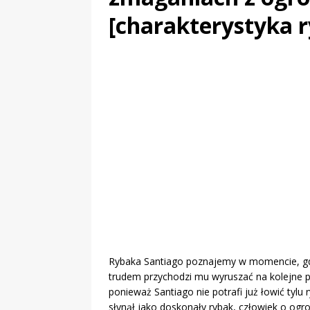
„Grule, pyry,
[charakterystyka 
Świadectwo z
Rybaka Santiago poznajemy w momencie, gdy 
trudem przychodzi mu wyruszać na kolejne poł
ponieważ Santiago nie potrafi już łowić tylu
słynął jako doskonały rybak, człowiek o ogro