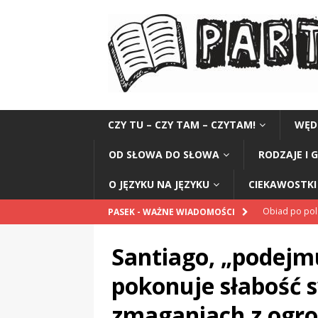
CZY TU – CZY TAM – CZYTAM!
WĘD
OD SŁOWA DO SŁOWA
RODZAJE I 
O JĘZYKU NA JĘZYKU
CIEKAWOSTKI 
Obiad po po
PASEK - WAŻNE WIADOMOŚCI
POPRAWNIE
Santiago, „podejm
„Kompania 1
pokonuje słabość 
„Miejsce” And
zmaganiach z ogro
CZYTAM!