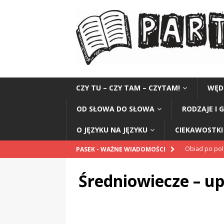
CZY TU – CZY TAM – CZYTAM!
WĘD
OD SŁOWA DO SŁOWA
RODZAJE I 
O JĘZYKU NA JĘZYKU
CIEKAWOSTKI 
Obiad po po
PASEK - WAŻNE WIADOMOŚCI
POPRAWNIE
Średniowiecze – u
„Kompania 1
„Miejsce” And
CZYTAM!