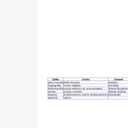
„Grule, pyry,
Świadectwo z