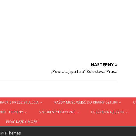
NASTĘPNY
„Powracająca fala” Bolesława Prusa
RACKIE PRZEZ STULECIA
KAŻDY MOŻE WEJŚĆ DO KRAINY SZTUKI
O
IKI I TERMINY
ŚRODKI STYLISTYCZNE
O JĘZYKU NA JĘZYKU
PISAĆ KAŻDY MOŻE
y
MH Themes