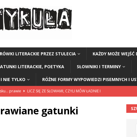
RÓWKI LITERACKIE PRZEZ STULECIA
KAŻDY MOŻE WEJŚĆ 
GATUNKI LITERACKIE, POETYKA
SŁOWNIKI I TERMINY
I NIE TYLKO
RÓŻNE FORMY WYPOWIEDZI PISEMNYCH I U
lsku… prawie
LICZ SIĘ ZE SŁOWAMI, CZYLI MÓW ŁADNIE I
prawiane gatunki
SZ
114”
CZY TU - CZY TAM - CZYTAM!
rzej Stasiuk (z tomu „Opowieści galicyjskie”)
CZY TU - CZY TAM -