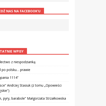
EDŹ NAS NA FACEBOOK’U
TATNIE WPISY
dectwo z niespodzianką
d po polsku… prawie
pania 1114”
sce” Andrzej Stasiuk (z tomu „Opowieści
jskie”)
e, pyry, barabole” Małgorzata Strzałkowska