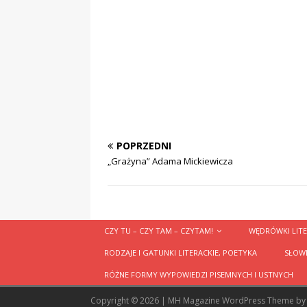
POPRZEDNI
„Grażyna” Adama Mickiewicza
CZY TU – CZY TAM – CZYTAM!
WĘDRÓWKI LITE
RODZAJE I GATUNKI LITERACKIE, POETYKA
SŁOWN
RÓŻNE FORMY WYPOWIEDZI PISEMNYCH I USTNYCH
Copyright © 2026 | MH Magazine WordPress Theme b