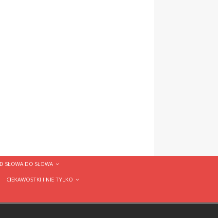
D SŁOWA DO SŁOWA
CIEKAWOSTKI I NIE TYLKO