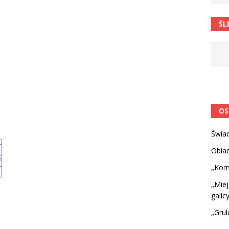
 barabole” Małgorzata Strzałkowska
ŁAMAŃCE JĘZYKOWE
ŚL
 niespodzianką
CIEKAWOSTKI I NIE TYLKO
OS
Świa
Obia
„Kom
„Miej
galicy
„Grul