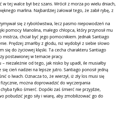
ć w tej walce był bez szans. Wrócił z morza po wielu dniach,
pięknego marlina. Najbardziej żałował tego, że zabił rybę, z
utrzymywał się z rybołówstwa, lecz pasmo niepowodzeń na
ęki pomocy Manolina, małego chłopca, który przynosił mu
o mistrza, chciał być jego pomocnikiem. Jednak Santiago
ie. Prędzej zmarłby z głodu, niż wydobył z siebie słowo
m się do życiowej klęski. Ta cecha charakteru Santiago
ezy postawionej w temacie pracy.
niezależnie od tego, jak nisko by upadł, ile musiałby
się cień nadziei na lepsze jutro. Santiago ponosił jedną
nić o lwach. Oznacza to, że wierzył, iż zły los musi się
 fizycznie, można doprowadzić do wyczerpania
hyba tylko śmierć. Dopóki zaś śmierć nie przyjdzie,
 pobudzić jego siły i wiarę, aby zmobilizować go do