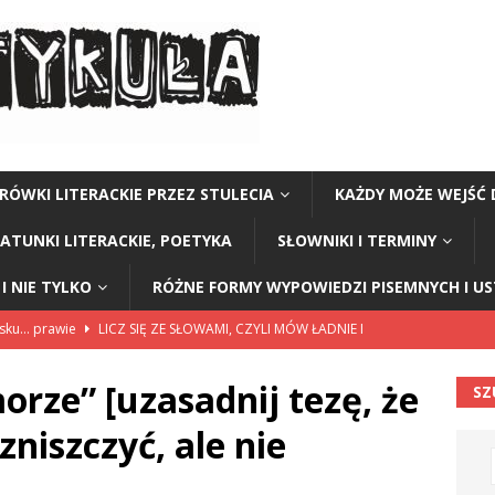
RÓWKI LITERACKIE PRZEZ STULECIA
KAŻDY MOŻE WEJŚĆ 
GATUNKI LITERACKIE, POETYKA
SŁOWNIKI I TERMINY
I NIE TYLKO
RÓŻNE FORMY WYPOWIEDZI PISEMNYCH I U
lsku… prawie
LICZ SIĘ ZE SŁOWAMI, CZYLI MÓW ŁADNIE I
orze” [uzasadnij tezę, że
SZ
114”
CZY TU - CZY TAM - CZYTAM!
niszczyć, ale nie
rzej Stasiuk (z tomu „Opowieści galicyjskie”)
CZY TU - CZY TAM -