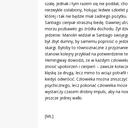
szalę. Jednak i tym razem się nie poddał, cho
niezwykle osłabiony, holując ledwie szkielet 
której i tak nie będzie miał żadnego pożytku.
Santiago cierpiał straszną biedę. Dawniej 
morzu pozbawiło go źródła dochodu. Żył dzi
jedzenie. Manolin widział w Santiago swojeg
był zbyt dumny, by samemu poprosić o jedzen
skargi. Byłoby to równoznaczne z przyznanie
stanowi kolejny przykład na potwierdzenie t
Hemingway dowodzi, że w każdym człowieku – 
znosić upokorzeń i cierpień – zawsze kołacze 
klęskę za drugą, lecz mimo to wciąż potrafił ś
kiedyś odwrócić. Człowieka można zniszczyć
psychicznego, lecz pokonać człowieka może c
wystarczy czasem drobny impuls, aby na nowo
jeszcze jednej walki.
[ML]