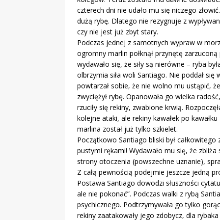
czterech dni nie udało mu się niczego złowi
dużą rybę. Dlatego nie rezygnuje z wypływan
czy nie jest już zbyt stary.
Podczas jednej z samotnych wypraw w morze
ogromny marlin połknął przynętę zarzuconą 
wydawało się, że siły są nierówne – ryba by
olbrzymia siła woli Santiago. Nie poddał się w
powtarzał sobie, że nie wolno mu ustąpić, że
zwyciężył rybę. Opanowała go wielka radość,
rzuciły się rekiny, zwabione krwią. Rozpoczęł
kolejne ataki, ale rekiny kawałek po kawałku
marlina został już tylko szkielet.
Początkowo Santiago bliski był całkowitego 
pustymi rękami! Wydawało mu się, że zbliża si
strony otoczenia (powszechne uznanie), spraw
Z całą pewnością podejmie jeszcze jedną pr
Postawa Santiago dowodzi słuszności cytatu
ale nie pokonać”. Podczas walki z rybą Santi
psychicznego. Podtrzymywała go tylko gorąc
rekiny zaatakowały jego zdobycz, dla rybaka