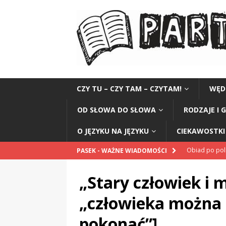
CZY TU – CZY TAM – CZYTAM!
WĘD
OD SŁOWA DO SŁOWA
RODZAJE I 
O JĘZYKU NA JĘZYKU
CIEKAWOSTKI 
Obiad po po
PASEK - WAŻNE WIADOMOŚCI
POPRAWNIE
„Stary człowiek i m
„Kompania 1
„człowieka można z
„Miejsce” And
pokonać”]
CZYTAM!