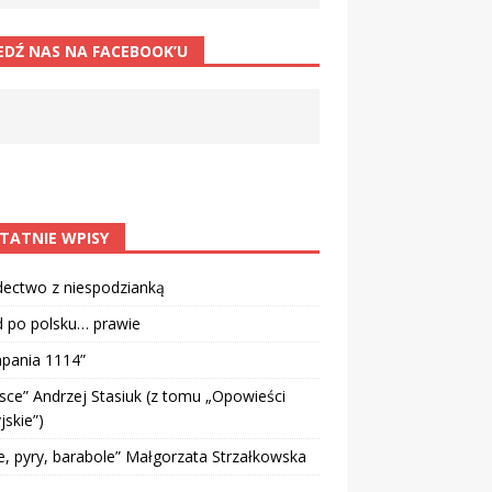
EDŹ NAS NA FACEBOOK’U
TATNIE WPISY
dectwo z niespodzianką
d po polsku… prawie
pania 1114”
sce” Andrzej Stasiuk (z tomu „Opowieści
jskie”)
e, pyry, barabole” Małgorzata Strzałkowska