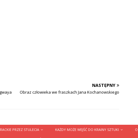
NASTĘPNY
ngwaya
Obraz człowieka we fraszkach Jana Kochanowskiego
RACKIE PRZEZ STULECIA
KAŻDY MOŻE WEJŚĆ DO KRAINY SZTUKI
O