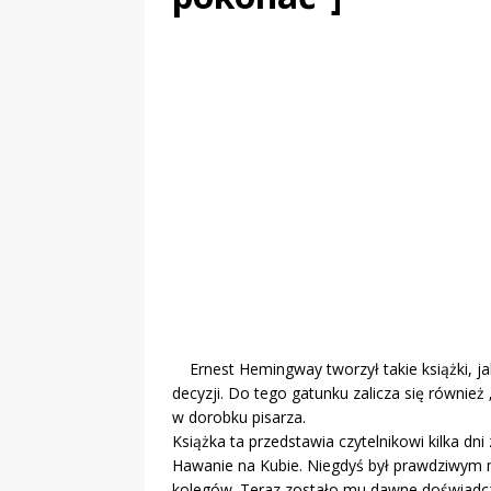
„Grule, pyry,
Świadectwo z
Ernest Hemingway tworzył takie książki, jak
decyzji. Do tego gatunku zalicza się również 
w dorobku pisarza.
Książka ta przedstawia czytelnikowi kilka dn
Hawanie na Kubie. Niegdyś był prawdziwym 
kolegów. Teraz zostało mu dawne doświadczen