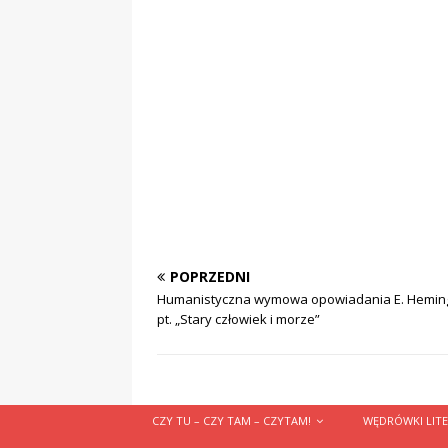
POPRZEDNI
Humanistyczna wymowa opowiadania E. Hemi
pt. „Stary człowiek i morze”
CZY TU – CZY TAM – CZYTAM!
WĘDRÓWKI LITE