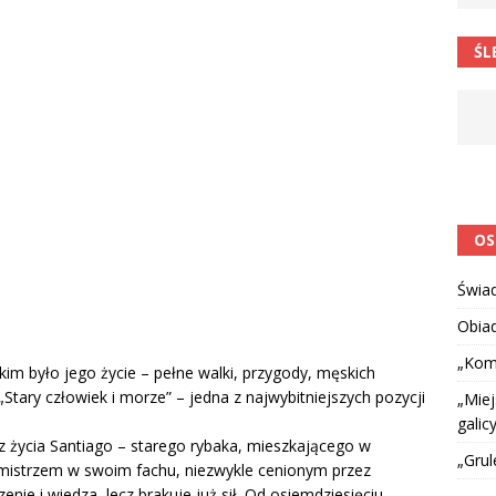
 barabole” Małgorzata Strzałkowska
ŁAMAŃCE JĘZYKOWE
ŚL
 niespodzianką
CIEKAWOSTKI I NIE TYLKO
OS
Świa
Obia
„Kom
im było jego życie – pełne walki, przygody, męskich
„Stary człowiek i morze” – jedna z najwybitniejszych pozycji
„Miej
galicy
i z życia Santiago – starego rybaka, mieszkającego w
„Grul
mistrzem w swoim fachu, niezwykle cenionym przez
ie i wiedza, lecz brakuje już sił. Od osiemdziesięciu