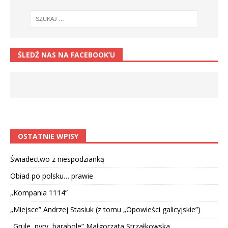
ŚLEDŹ NAS NA FACEBOOK’U
OSTATNIE WPISY
Świadectwo z niespodzianką
Obiad po polsku… prawie
„Kompania 1114”
„Miejsce” Andrzej Stasiuk (z tomu „Opowieści galicyjskie”)
„Grule, pyry, barabole” Małgorzata Strzałkowska