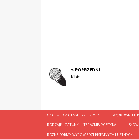
POPRZEDNI
Kibic
CZY TU – CZY TAM – CZYTAM!
WĘDRÓWKI LITE
RODZAJE I GATUNKI LITERACKIE, POETYKA
SŁOWN
RÓŻNE FORMY WYPOWIEDZI PISEMNYCH I USTNYCH