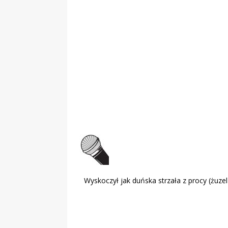
„Grule, pyry,
Świadectwo z
Wyskoczył jak duńska strzała z procy (żuzel