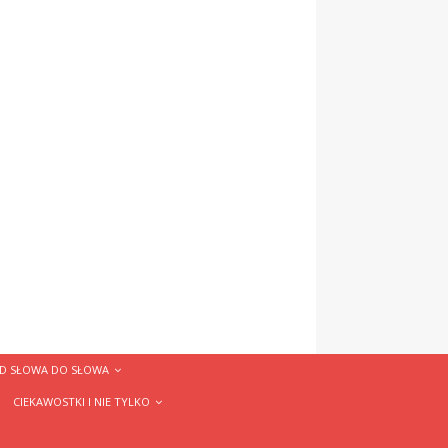
D SŁOWA DO SŁOWA
CIEKAWOSTKI I NIE TYLKO