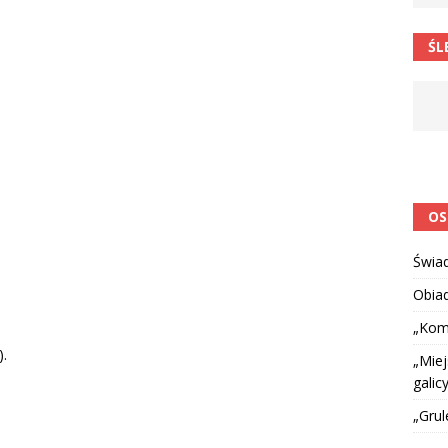
 barabole” Małgorzata Strzałkowska
ŁAMAŃCE JĘZYKOWE
ŚL
 niespodzianką
CIEKAWOSTKI I NIE TYLKO
OS
Świa
Obia
„Kom
).
„Miej
galicy
„Grul