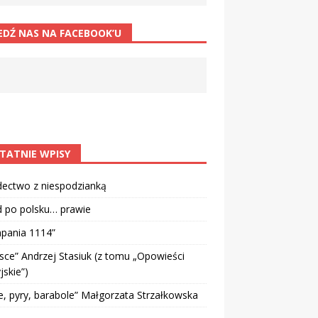
EDŹ NAS NA FACEBOOK’U
TATNIE WPISY
dectwo z niespodzianką
d po polsku… prawie
pania 1114”
sce” Andrzej Stasiuk (z tomu „Opowieści
jskie”)
e, pyry, barabole” Małgorzata Strzałkowska