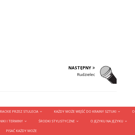
NASTĘPNY
Rudzielec
RACKIE PRZEZ STULECIA
KAŻDY MOŻE WEJŚĆ DO KRAINY SZTUKI
O
IKI I TERMINY
ŚRODKI STYLISTYCZNE
O JĘZYKU NA JĘZYKU
PISAĆ KAŻDY MOŻE