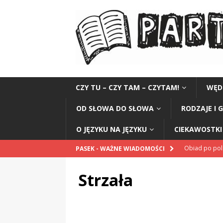
CZY TU – CZY TAM – CZYTAM!
WĘD
OD SŁOWA DO SŁOWA
RODZAJE I 
O JĘZYKU NA JĘZYKU
CIEKAWOSTKI 
Obiad po po
PASEK - WAŻNE WIADOMOŚCI
POPRAWNIE
Strzała
„Kompania 1
„Miejsce” And
CZYTAM!