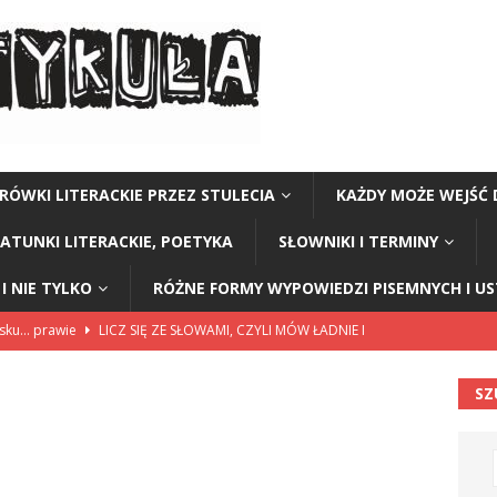
RÓWKI LITERACKIE PRZEZ STULECIA
KAŻDY MOŻE WEJŚĆ 
GATUNKI LITERACKIE, POETYKA
SŁOWNIKI I TERMINY
I NIE TYLKO
RÓŻNE FORMY WYPOWIEDZI PISEMNYCH I U
lsku… prawie
LICZ SIĘ ZE SŁOWAMI, CZYLI MÓW ŁADNIE I
SZ
114”
CZY TU - CZY TAM - CZYTAM!
rzej Stasiuk (z tomu „Opowieści galicyjskie”)
CZY TU - CZY TAM -