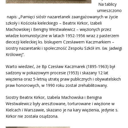
Na tablicy
umieszczono
napis: „Pamięci sióstr nazaretanek zaangażowanych w życie
szkoły i Kościoła kieleckiego – Beatrix Kirkor, Izabeli
Machowskiej i Benigny Westwalewicz – więzionych przez
władze komunistyczne w latach 1952-1956 wraz z pasterzem
diecezji kieleckiej ks. biskupem Czesławem Kaczmarkiem –
siostry nazaretanki i społeczność Zespołu Szkół im. św. Jadwigi
Królowej”.
Warto wiedzieć, że Bp Czesław Kaczmarek (1895-1963) był
sadzony w pokazowym procesie (1953) i skazany 12 lat
więzienia oraz 5-letnią utratę praw publicznych i obywatelskich
praw honorowych, w 1990 roku został zrehabilitowany.
Siostry Beatrix Kirkor, Izabela Machowska i Benigna
Westwalewicz były aresztowane, torturowane i więzione w
Kielcach i Warszawie, skazano je na kary więzienia, jedynie s.
Kirkor nie została osądzona.