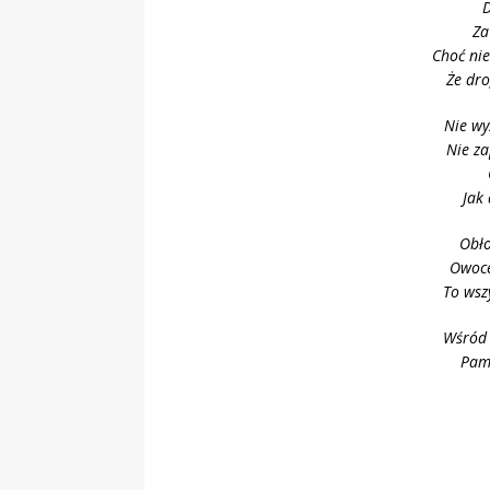
D
Za
Choć nie
Że dro
Nie wy
Nie za
Jak
Obło
Owoce
To wsz
Wśród 
Pami