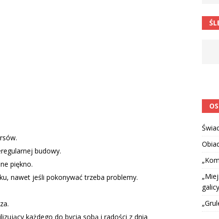
 barabole” Małgorzata Strzałkowska
ŁAMAŃCE JĘZYKOWE
ŚL
 niespodzianką
CIEKAWOSTKI I NIE TYLKO
OS
Świa
ersów.
Obia
eregularnej budowy.
„Kom
lne piękno.
„Miej
ku, nawet jeśli pokonywać trzeba problemy.
galicy
„Grul
za.
izujący każdego do bycia sobą i radości z dnia