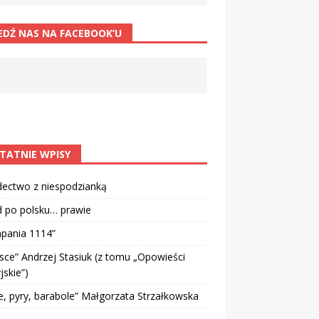
EDŹ NAS NA FACEBOOK’U
TATNIE WPISY
dectwo z niespodzianką
d po polsku… prawie
pania 1114”
sce” Andrzej Stasiuk (z tomu „Opowieści
jskie”)
e, pyry, barabole” Małgorzata Strzałkowska