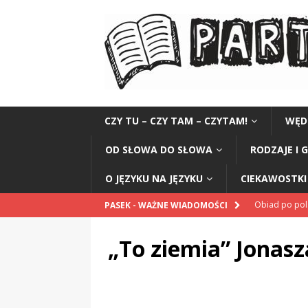
CZY TU – CZY TAM – CZYTAM!
WĘD
OD SŁOWA DO SŁOWA
RODZAJE I 
O JĘZYKU NA JĘZYKU
CIEKAWOSTKI 
Obiad po po
PASEK - WAŻNE WIADOMOŚCI
POPRAWNIE
„To ziemia” Jonasz
„Kompania 1
„Miejsce” And
CZYTAM!