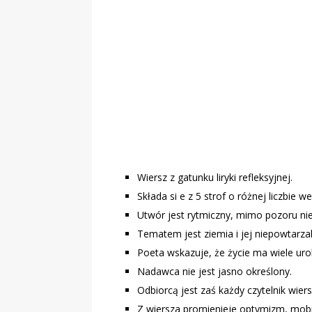
„Grule, pyry,
Świadectwo z
Wiersz z gatunku liryki refleksyjnej.
Składa si e z 5 strof o różnej liczbie w
Utwór jest rytmiczny, mimo pozoru ni
Tematem jest ziemia i jej niepowtarza
Poeta wskazuje, że życie ma wiele uro
Nadawca nie jest jasno określony.
Odbiorcą jest zaś każdy czytelnik wiers
Z wiersza promienieje optymizm, mobil