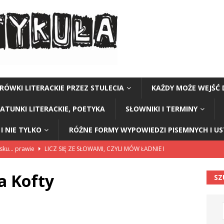
RÓWKI LITERACKIE PRZEZ STULECIA
KAŻDY MOŻE WEJŚĆ 
GATUNKI LITERACKIE, POETYKA
SŁOWNIKI I TERMINY
I NIE TYLKO
RÓŻNE FORMY WYPOWIEDZI PISEMNYCH I U
lsku… prawie
LICZ SIĘ ZE SŁOWAMI, CZYLI MÓW ŁADNIE I
a Kofty
SZ
114”
CZY TU - CZY TAM - CZYTAM!
rzej Stasiuk (z tomu „Opowieści galicyjskie”)
CZY TU - CZY TAM -