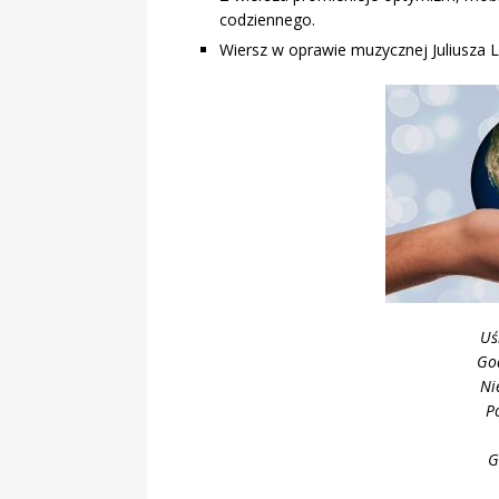
codziennego.
Wiersz w oprawie muzycznej Juliusza 
Uś
Go
Ni
P
G