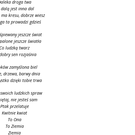
aleka droga twa
 dalą jest inna dal
 ma kresu, dobrze wiesz
ga ta prowadzi gdzieś
śpiewany jeszcze świat
palone jeszcze światła
Co ludzką twarz
 dobry sen rozjaśnia
ków zamyślona biel
, drzewa, barwy dnia
ystko dzięki tobie trwa
swoich ludzkich spraw
ętaj, nie jesteś sam
Ptak przelatuje
Kwitnie kwiat
To Ona
To Ziemia
Ziemia