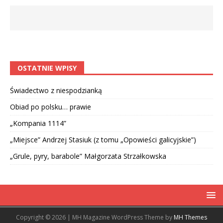
OSTATNIE WPISY
Świadectwo z niespodzianką
Obiad po polsku… prawie
„Kompania 1114”
„Miejsce” Andrzej Stasiuk (z tomu „Opowieści galicyjskie”)
„Grule, pyry, barabole” Małgorzata Strzałkowska
Copyright © 2026 | MH Magazine WordPress Theme by
MH Themes