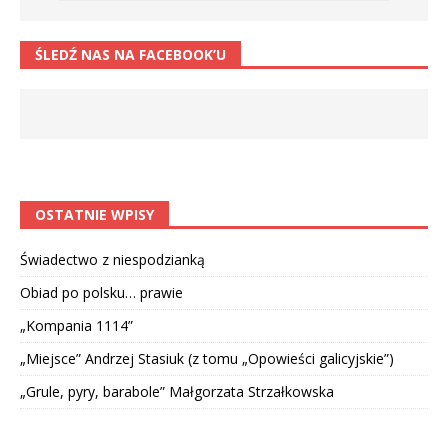
ŚLEDŹ NAS NA FACEBOOK’U
OSTATNIE WPISY
Świadectwo z niespodzianką
Obiad po polsku… prawie
„Kompania 1114”
„Miejsce” Andrzej Stasiuk (z tomu „Opowieści galicyjskie”)
„Grule, pyry, barabole” Małgorzata Strzałkowska