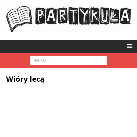
Wióry lecą