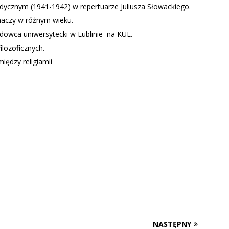
dycznym (1941-1942) w repertuarze Juliusza Słowackiego.
aczy w różnym wieku.
adowca uniwersytecki w Lublinie na KUL.
ilozoficznych.
ędzy religiamii
NASTĘPNY