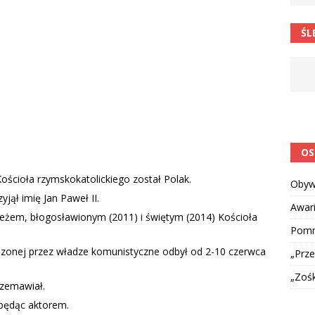
 postawa uczniów
CIEKAWOSTKI I NIE TYLKO
ŚL
OS
ościoła rzymskokatolickiego został Polak.
Obyw
jął imię Jan Paweł II.
Awar
pieżem, błogosławionym (2011) i świętym (2014) Kościoła
Pomni
dzonej przez władze komunistyczne odbył od 2-10 czerwca
„Prze
„Zoś
rzemawiał.
 będąc aktorem.