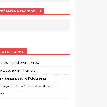
EDŹ NAS NA FACEBOOK’U
TATNIE WPISY
atelska postawa uczniów
ia z poczuciem humoru…
k Sanitariuszki w Kołobrzegu
strogi dla Polski” Stanisław Staszic
ka”