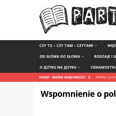
CZY TU – CZY TAM – CZYTAM!
WĘD
OD SŁOWA DO SŁOWA
RODZAJE I 
O JĘZYKU NA JĘZYKU
CIEKAWOSTKI 
Awaria z po
PASEK - WAŻNE WIADOMOŚCI
POPRAWNIE
Wspomnienie o pol
Pomnik Sanit
„Przestrogi dl
„Zośka”
CZ