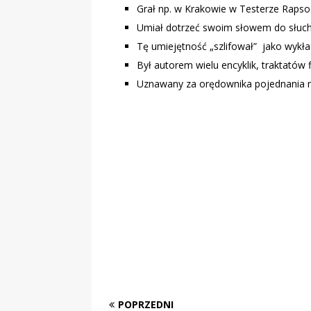
Grał np. w Krakowie w Testerze Rapso
Umiał dotrzeć swoim słowem do słuch
Tę umiejętność „szlifował” jako wykł
Był autorem wielu encyklik, traktatów f
Uznawany za orędownika pojednania mi
POPRZEDNI