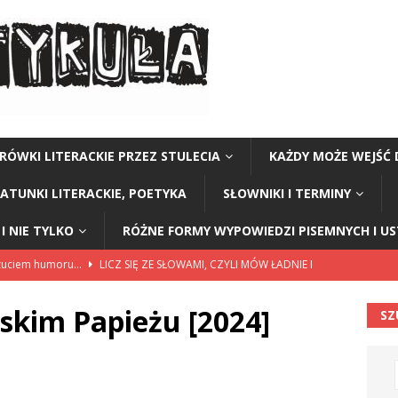
RÓWKI LITERACKIE PRZEZ STULECIA
KAŻDY MOŻE WEJŚĆ 
GATUNKI LITERACKIE, POETYKA
SŁOWNIKI I TERMINY
I NIE TYLKO
RÓŻNE FORMY WYPOWIEDZI PISEMNYCH I U
czuciem humoru…
LICZ SIĘ ZE SŁOWAMI, CZYLI MÓW ŁADNIE I
skim Papieżu [2024]
SZ
ariuszki w Kołobrzegu
BEZ KATEGORII
a Polski” Stanisław Staszic
CZY TU - CZY TAM - CZYTAM!
Y TU - CZY TAM - CZYTAM!