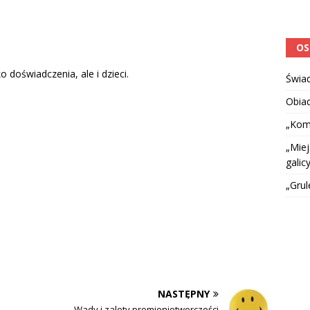
OS
 doświadczenia, ale i dzieci.
Świa
Obia
„Kom
„Miej
galicy
„Grul
NASTĘPNY
Wady i zalety promieniotworczości