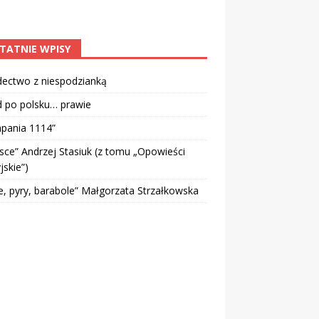
TATNIE WPISY
dectwo z niespodzianką
d po polsku… prawie
pania 1114”
sce” Andrzej Stasiuk (z tomu „Opowieści
jskie”)
e, pyry, barabole” Małgorzata Strzałkowska