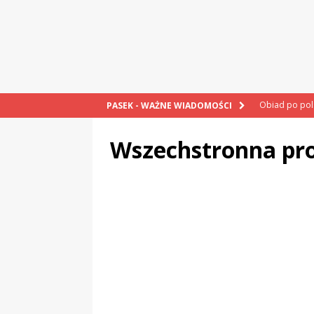
Obiad po po
PASEK - WAŻNE WIADOMOŚCI
POPRAWNIE
Wszechstronna pr
„Kompania 1
„Miejsce” And
CZYTAM!
„Grule, pyry,
Świadectwo z