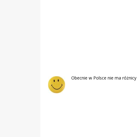
„Grule, pyry,
Świadectwo z
Obecnie w Polsce nie ma różnicy