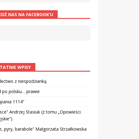
EDŹ NAS NA FACEBOOK’U
TATNIE WPISY
dectwo z niespodzianką
d po polsku… prawie
pania 1114”
sce” Andrzej Stasiuk (z tomu „Opowieści
jskie”)
e, pyry, barabole” Małgorzata Strzałkowska