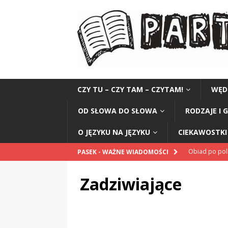
CZY TU – CZY TAM – CZYTAM!
WĘD
OD SŁOWA DO SŁOWA
RODZAJE I 
O JĘZYKU NA JĘZYKU
CIEKAWOSTKI 
Obiad po po
PASEK - WAŻNE WIADOMOŚCI
POPRAWNIE
Zadziwiające
„Kompania 1
„Miejsce” And
CZYTAM!