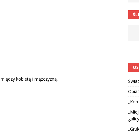
 barabole” Małgorzata Strzałkowska
ŁAMAŃCE JĘZYKOWE
ŚL
 niespodzianką
CIEKAWOSTKI I NIE TYLKO
OS
 między kobietą i mężczyzną.
Świa
Obia
„Kom
„Miej
galicy
„Grul