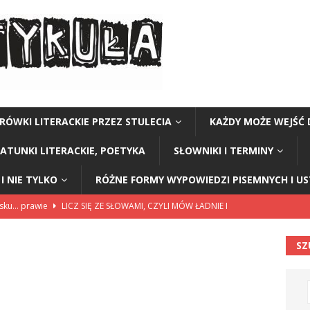
RÓWKI LITERACKIE PRZEZ STULECIA
KAŻDY MOŻE WEJŚĆ 
GATUNKI LITERACKIE, POETYKA
SŁOWNIKI I TERMINY
I NIE TYLKO
RÓŻNE FORMY WYPOWIEDZI PISEMNYCH I U
lsku… prawie
LICZ SIĘ ZE SŁOWAMI, CZYLI MÓW ŁADNIE I
SZ
114”
CZY TU - CZY TAM - CZYTAM!
rzej Stasiuk (z tomu „Opowieści galicyjskie”)
CZY TU - CZY TAM -